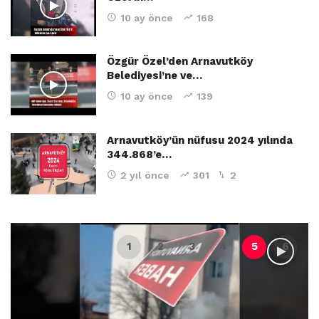
10 ay önce
168
Özgür Özel’den Arnavutköy
Belediyesi’ne ve…
10 ay önce
139
Arnavutköy’ün nüfusu 2024 yılında
344.868’e…
2 yıl önce
301
2