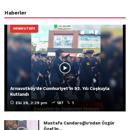
Haberler
ARNAVUTKÖY
Arnavutköy’de Cumhuriyet’in 92. Yılı Coşkuyla
Kutlandı
Eki 28, 2:29 pm
187
1
Mustafa Candaroğlu’ndan Özgür
Özel’in…