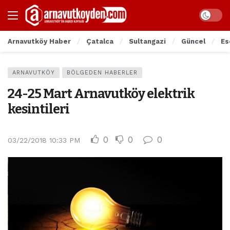
Arnavutköy Haber
Çatalca
Sultangazi
Güncel
Es
ARNAVUTKÖY
BÖLGEDEN HABERLER
24-25 Mart Arnavutköy elektrik
kesintileri
0
0
0
03/22/2018 10:33 PM