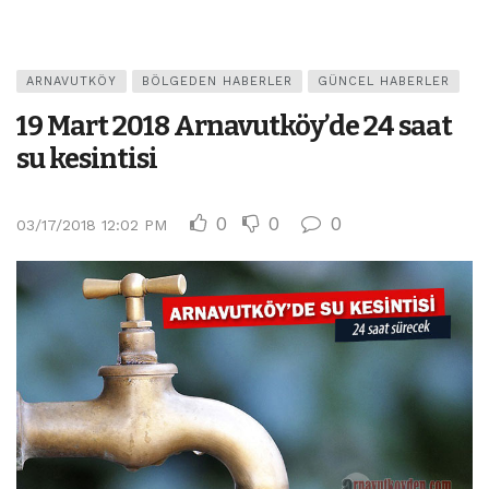
ARNAVUTKÖY
BÖLGEDEN HABERLER
GÜNCEL HABERLER
19 Mart 2018 Arnavutköy’de 24 saat
su kesintisi
0
0
0
03/17/2018 12:02 PM