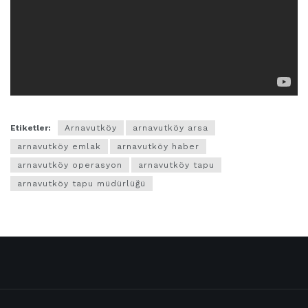
Etiketler:
Arnavutköy
arnavutköy arsa
arnavutköy emlak
arnavutköy haber
arnavutköy operasyon
arnavutköy tapu
arnavutköy tapu müdürlüğü