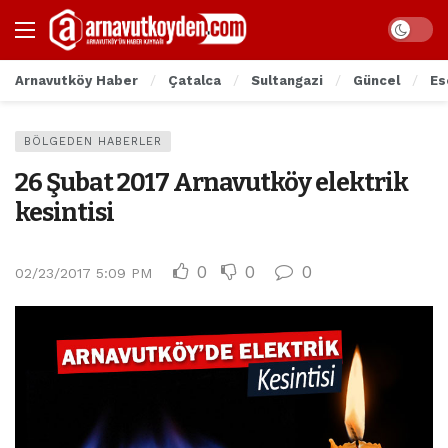
Arnavutköy Haber
Çatalca
Sultangazi
Güncel
Es
BÖLGEDEN HABERLER
26 Şubat 2017 Arnavutköy elektrik
kesintisi
0
0
0
02/23/2017 5:09 PM