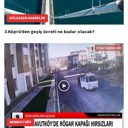
BÖLGEDEN HABERLER
3.Köprü’den geçiş ücreti ne kadar olacak?
ARNAVUTKÖY