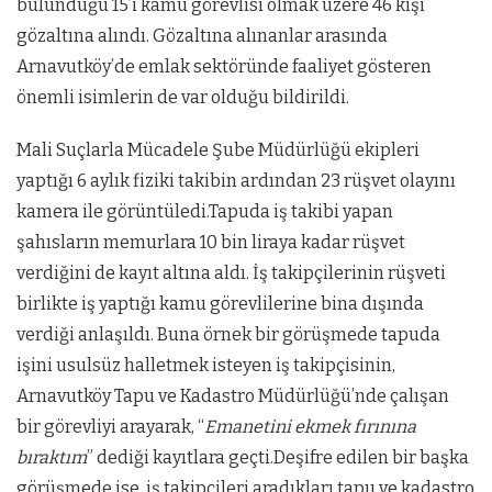
bulunduğu 15’i kamu görevlisi olmak üzere 46 kişi
gözaltına alındı. Gözaltına alınanlar arasında
Arnavutköy’de emlak sektöründe faaliyet gösteren
önemli isimlerin de var olduğu bildirildi.
Mali Suçlarla Mücadele Şube Müdürlüğü ekipleri
yaptığı 6 aylık fiziki takibin ardından 23 rüşvet olayını
kamera ile görüntüledi.Tapuda iş takibi yapan
şahısların memurlara 10 bin liraya kadar rüşvet
verdiğini de kayıt altına aldı. İş takipçilerinin rüşveti
birlikte iş yaptığı kamu görevlilerine bina dışında
verdiği anlaşıldı. Buna örnek bir görüşmede tapuda
işini usulsüz halletmek isteyen iş takipçisinin,
Arnavutköy Tapu ve Kadastro Müdürlüğü’nde çalışan
bir görevliyi arayarak, “
Emanetini ekmek fırınına
bıraktım
” dediği kayıtlara geçti.Deşifre edilen bir başka
görüşmede ise, iş takipçileri aradıkları tapu ve kadastro