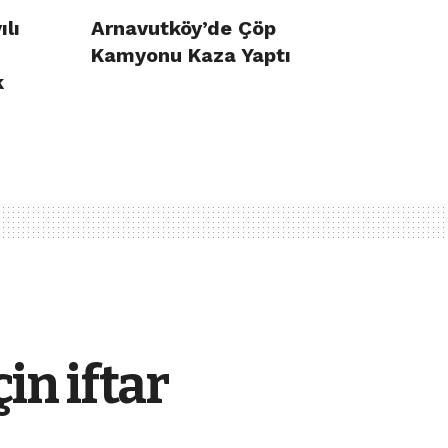
ılı
Arnavutköy’de Çöp
Kamyonu Kaza Yaptı
k
in iftar