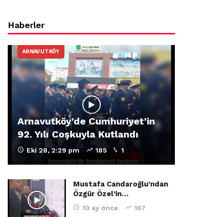
Haberler
ARNAVUTKÖY
Arnavutköy’de Cumhuriyet’in
92. Yılı Coşkuyla Kutlandı
Eki 28, 2:29 pm
185
1
Mustafa Candaroğlu’ndan
Özgür Özel’in…
10 ay önce
167