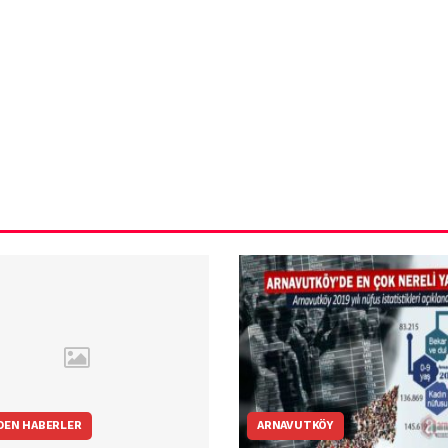
ün
Arnavutköy
Taşoluk’ta seyir
halindeki
ştı
otomobil alev
alev yandı.
DEN HABERLER
ARNAVUTKÖY