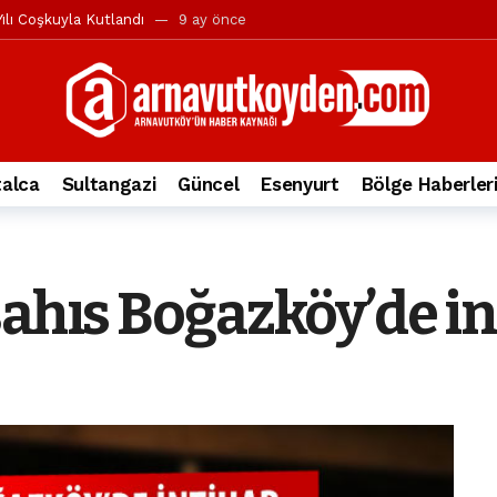
ılı Coşkuyla Kutlandı
9 ay önce
l’in iddialarına yanıt geldi
10 ay önce
yesi’ne ve Mustafa Candaroğlu’na yönelik suçlamalar
10 ay önce
a 344.868’e ulaştı
1 yıl önce
deki otomobil alev alev yandı.
2 yıl önce
alca
Sultangazi
Güncel
Esenyurt
Bölge Haberler
nleri protesto gösterisi düzenledi
2 yıl önce
t Bayramı kutlamaları coşkuyla gerçekleşti
2 yıl önce
irbirlerinin üzerine devrildi
2 yıl önce
ahıs Boğazköy’de int
ada, taksideki yolcu öldü
3 yıl önce
nı tepkisi
3 yıl önce