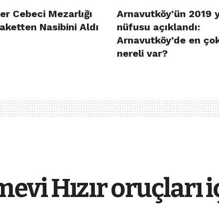
er Cebeci Mezarlığı
Arnavutköy’ün 2019 y
aketten Nasibini Aldı
nüfusu açıklandı:
Arnavutköy’de en ço
nereli var?
vi Hızır oruçları iç