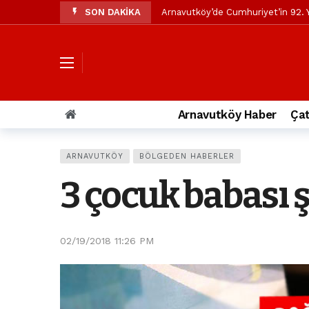
SON DAKİKA
Arnavutköy’de Cumhuriyet’in 92. Y
Mustafa Candaroğlu’ndan Özgür Öze
Özgür Özel’den Arnavutköy Beledi
Arnavutköy’ün nüfusu 2024 yılınd
Arnavutköy Taşoluk’ta seyir halin
Arnavutköy Haber
Çat
Arnavutköy İmrahor Mahallesi saki
Arnavutköy’de 29 Ekim Cumhuriye
ARNAVUTKÖY
BÖLGEDEN HABERLER
Toprak kaydı: 3 hafriyat kamyonu b
3 çocuk babası ş
İstanbul Havalimanı yolundaki kaz
Arnavutkoy Belediyesi’ne su baskı
02/19/2018 11:26 PM