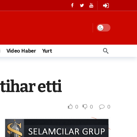
i
Video Haber
Yurt
ihar etti
0
0
0