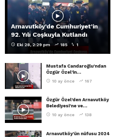
Arnavutköy’de Cumhuriyet’in
92. Yılı Coşkuyla Kutlandı
Eki 28, 2:29 pm
185
1
Mustafa Candaroğlu’ndan
Özgür Özel’in…
10 ay önce
167
Özgür Özel’den Arnavutköy
Belediyesi’ne ve…
10 ay önce
138
Arnavutköy’ün nüfusu 2024