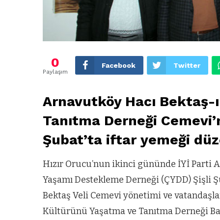
0
Facebook
Twitter
Paylaşım
Arnavutköy Hacı Bektaş-ı
Tanıtma Derneği Cemevi’n
Şubat’ta iftar yemeği düz
Hızır Orucu’nun ikinci gününde İYİ Parti 
Yaşamı Destekleme Derneği (ÇYDD) Şişli Şu
Bektaş Veli Cemevi yönetimi ve vatandaşlar
Kültürünü Yaşatma ve Tanıtma Derneği Baş