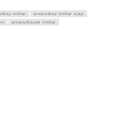
utköy intihar
arnavutköy intihar olayı
eri
arnavutköyde intihar
VIDEO GALERI