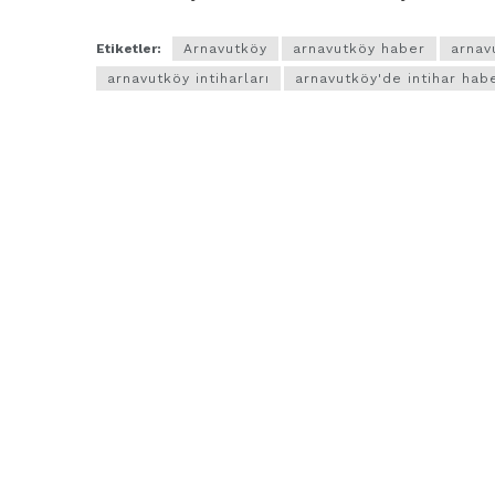
Etiketler:
Arnavutköy
arnavutköy haber
arnav
arnavutköy intiharları
arnavutköy'de intihar hab
ARNAVUTKÖY