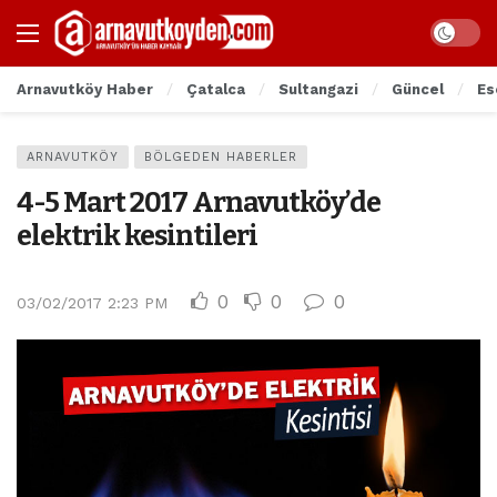
Arnavutköy Haber
Çatalca
Sultangazi
Güncel
Es
ARNAVUTKÖY
BÖLGEDEN HABERLER
4-5 Mart 2017 Arnavutköy’de
elektrik kesintileri
0
0
0
03/02/2017 2:23 PM