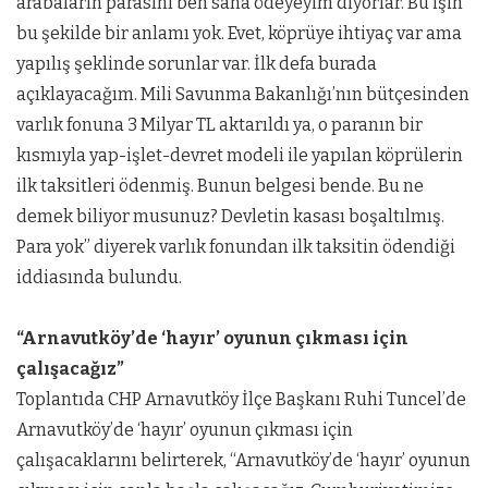
arabaların parasını ben sana ödeyeyim diyorlar. Bu işin
bu şekilde bir anlamı yok. Evet, köprüye ihtiyaç var ama
yapılış şeklinde sorunlar var. İlk defa burada
açıklayacağım. Mili Savunma Bakanlığı’nın bütçesinden
varlık fonuna 3 Milyar TL aktarıldı ya, o paranın bir
kısmıyla yap-işlet-devret modeli ile yapılan köprülerin
ilk taksitleri ödenmiş. Bunun belgesi bende. Bu ne
demek biliyor musunuz? Devletin kasası boşaltılmış.
Para yok” diyerek varlık fonundan ilk taksitin ödendiği
iddiasında bulundu.
“Arnavutköy’de ‘hayır’ oyunun çıkması için
çalışacağız”
Toplantıda CHP Arnavutköy İlçe Başkanı Ruhi Tuncel’de
Arnavutköy’de ‘hayır’ oyunun çıkması için
çalışacaklarını belirterek, “Arnavutköy’de ‘hayır’ oyunun