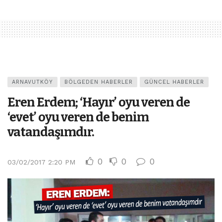
ARNAVUTKÖY
BÖLGEDEN HABERLER
GÜNCEL HABERLER
Eren Erdem; ‘Hayır’ oyu veren de
‘evet’ oyu veren de benim
vatandaşımdır.
0
0
0
03/02/2017 2:20 PM