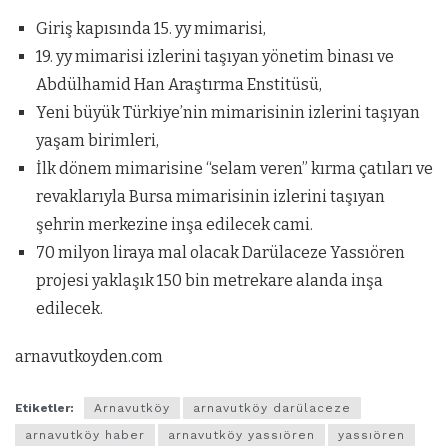
Giriş kapısında 15. yy mimarisi,
19. yy mimarisi izlerini taşıyan yönetim binası ve
Abdülhamid Han Araştırma Enstitüsü,
Yeni büyük Türkiye’nin mimarisinin izlerini taşıyan
yaşam birimleri,
İlk dönem mimarisine “selam veren” kırma çatıları ve
revaklarıyla Bursa mimarisinin izlerini taşıyan
şehrin merkezine inşa edilecek cami.
70 milyon liraya mal olacak Darülaceze Yassıören
projesi yaklaşık 150 bin metrekare alanda inşa
edilecek.
arnavutkoyden.com
Etiketler:
Arnavutköy
arnavutköy darülaceze
arnavutköy haber
arnavutköy yassıören
yassıören