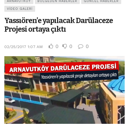
ARNAVUTKÖY
BÖLGEDEN HABERLER
GÜNCEL HABERLER
VIDEO GALERI
Yassıören’e yapılacak Darülaceze
Projesi ortaya çıktı
0
0
0
02/25/2017 1:07 AM