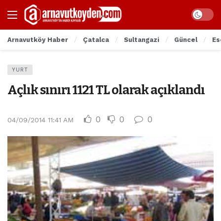
Arnavutköy Haber
Çatalca
Sultangazi
Güncel
Es
YURT
Açlık sınırı 1121 TL olarak açıklandı
0
0
0
04/09/2014 11:41 AM