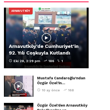
ARNAVUTKÖY
Arnavutköy’de Cumhuriyet’in
92. Yılı Coşkuyla Kutlandı
Eki 28, 2:29 pm
186
1
Mustafa Candaroğlu’ndan
Özgür Özel’in…
10 ay önce
168
Özgür Özel’den Arnavutköy