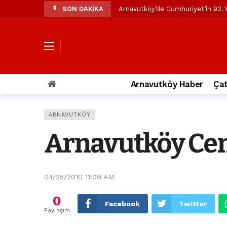
SON DAKİKA
Arnavutköy’de Cumhuriyet’in 92. Y
Mustafa Candaroğlu’ndan Özgür Öze
Özgür Özel’den Arnavutköy Beledi
Arnavutköy’ün nüfusu 2024 yılınd
Arnavutköy Taşoluk’ta seyir halin
Arnavutköy Haber
Çat
Arnavutköy İmrahor Mahallesi saki
Arnavutköy’de 29 Ekim Cumhuriye
ARNAVUTKÖY
Toprak kaydı: 3 hafriyat kamyonu b
Arnavutköy Ceme
İstanbul Havalimanı yolundaki kaz
Arnavutkoy Belediyesi’ne su baskı
04/25/2010 11:09 AM
0
Facebook
Twitter
Paylaşım