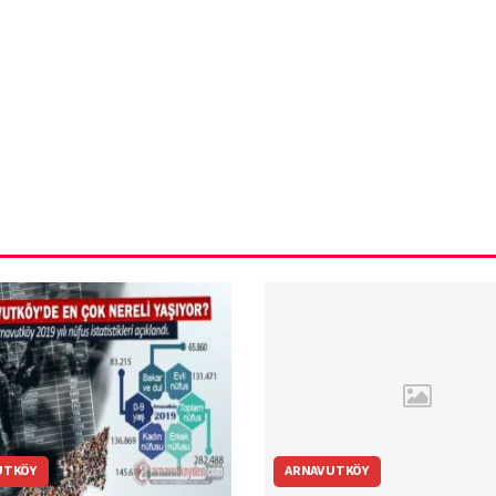
ün
Arnavutköy
Taşoluk’ta seyir
halindeki
ştı
otomobil alev
alev yandı.
UTKÖY
ARNAVUTKÖY