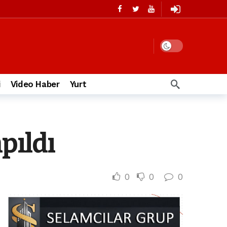
i
Video Haber
Yurt
pıldı
0
0
0