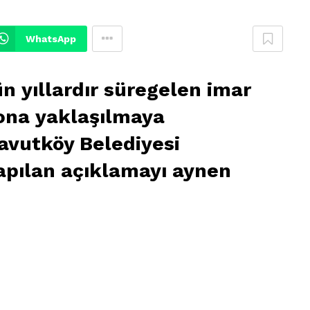
WhatsApp
n yıllardır süregelen imar
ona yaklaşılmaya
avutköy Belediyesi
apılan açıklamayı aynen
r,arnavutköy ilçesi imar,arnavutköy imar 2010