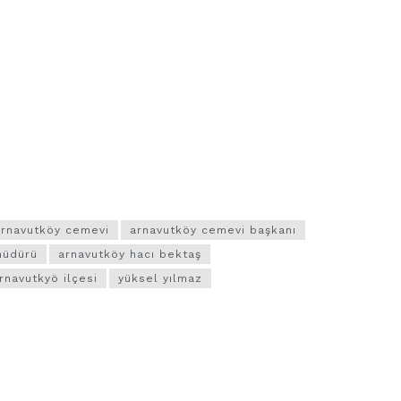
arnavutköy cemevi
arnavutköy cemevi başkanı
müdürü
arnavutköy hacı bektaş
rnavutkyö ilçesi
yüksel yılmaz
VIDEO GALERI