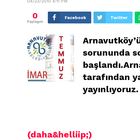
04/23/2010 4:11 PM
0
Facebook
Twitter
Paylaşım
Arnavutköy’ü
sorununda s
başlandı.Arn
tarafından y
yayınlıyoruz.
arnavutköy imar,arnavutköy belediyesi ima
temmuz
(daha&helliip;)