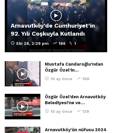
Arnavutköy’de Cumhuriyet’in
92. Yılı Coşkuyla Kutlandı
Eki 28, 2:29 pm
186
1
Mustafa Candaroğlu’ndan
Özgür Özel’in…
10 ay önce
168
Özgür Özel’den Arnavutköy
Belediyesi’ne ve…
10 ay önce
139
Arnavutköy’ün nüfusu 2024