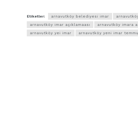
Etiketler:
arnavutköy belediyesi imar
arnavutköy
arnavutköy imar açıklamaası
arnavutköy imara a
arnavutköy yei imar
arnavutköy yeni imar temm