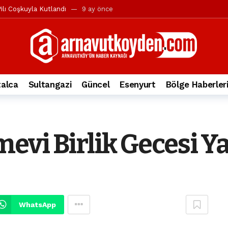
ılı Coşkuyla Kutlandı
9 ay önce
l’in iddialarına yanıt geldi
10 ay önce
yesi’ne ve Mustafa Candaroğlu’na yönelik suçlamalar
10 ay önce
a 344.868’e ulaştı
2 yıl önce
deki otomobil alev alev yandı.
2 yıl önce
alca
Sultangazi
Güncel
Esenyurt
Bölge Haberler
nleri protesto gösterisi düzenledi
2 yıl önce
t Bayramı kutlamaları coşkuyla gerçekleşti
2 yıl önce
irbirlerinin üzerine devrildi
2 yıl önce
vi Birlik Gecesi Ya
ada, taksideki yolcu öldü
3 yıl önce
nı tepkisi
3 yıl önce
WhatsApp