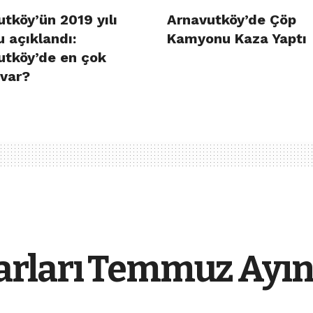
tköy’ün 2019 yılı
Arnavutköy’de Çöp
 açıklandı:
Kamyonu Kaza Yaptı
utköy’de en çok
 var?
rları Temmuz Ayınd