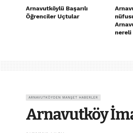
Arnavutköylü Başarılı
Arnavu
Öğrenciler Uçtular
nüfusu
Arnav
nereli
ARNAVUTKÖYDEN MANŞET HABERLER
Arnavutköy İma