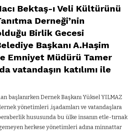
acı Bektaş-ı Veli Kültürünü
anıtma Derneği’nin
lduğu Birlik Gecesi
elediye Başkanı A.Haşim
lçe Emniyet Müdürü Tamer
ıda vatandaşın katılımı ile
dan başlanırken Dernek Başkanı Yüksel YILMAZ
, dernek yönetimleri ,işadamları ve vatandaşlara
-beraberlik hususunda bu ülke insanın etle-tırnak
rgemeyen herkese yönetimleri adına minnattar