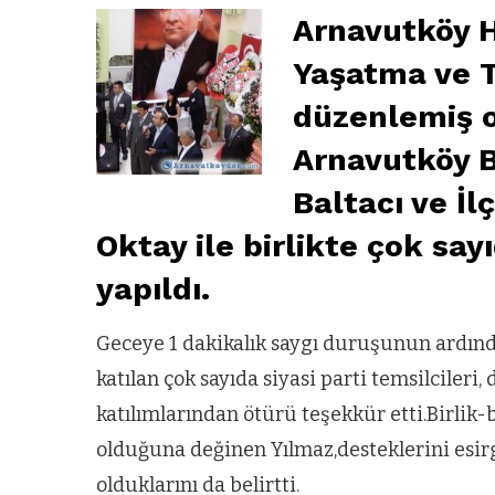
Arnavutköy H
Yaşatma ve T
düzenlemiş o
Arnavutköy B
Baltacı ve İ
Oktay ile birlikte çok say
yapıldı.
Geceye 1 dakikalık saygı duruşunun ardın
katılan çok sayıda siyasi parti temsilcileri
katılımlarından ötürü teşekkür etti.Birlik
olduğuna değinen Yılmaz,desteklerini esi
olduklarını da belirtti.