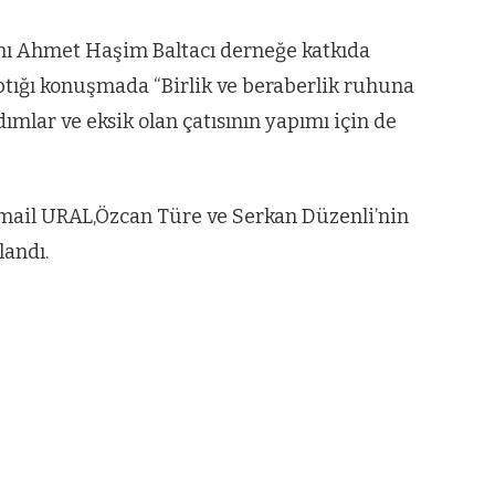
nı Ahmet Haşim Baltacı derneğe katkıda
ptığı konuşmada “Birlik ve beraberlik ruhuna
mlar ve eksik olan çatısının yapımı için de
smail URAL,Özcan Türe ve Serkan Düzenli’nin
landı.