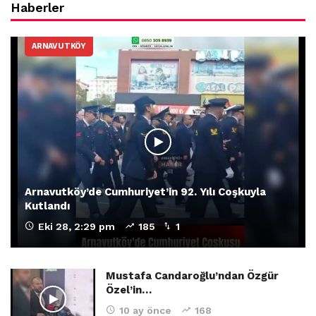
Haberler
ARNAVUTKÖY
Arnavutköy’de Cumhuriyet’in 92. Yılı Coşkuyla
Kutlandı
Eki 28, 2:29 pm
185
1
Mustafa Candaroğlu’ndan Özgür
Özel’in…
10 ay önce
168