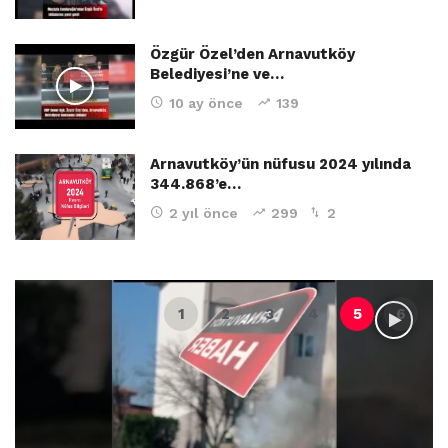
Özgür Özel’den Arnavutköy
Belediyesi’ne ve…
10 ay önce
139
Arnavutköy’ün nüfusu 2024 yılında
344.868’e…
2 yıl önce
299
2