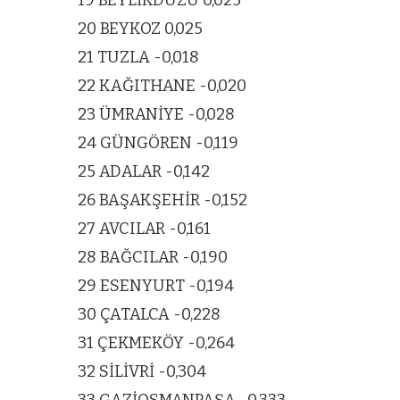
19 BEYLİKDÜZÜ 0,025
20 BEYKOZ 0,025
21 TUZLA -0,018
22 KAĞITHANE -0,020
23 ÜMRANİYE -0,028
24 GÜNGÖREN -0,119
25 ADALAR -0,142
26 BAŞAKŞEHİR -0,152
27 AVCILAR -0,161
28 BAĞCILAR -0,190
29 ESENYURT -0,194
30 ÇATALCA -0,228
31 ÇEKMEKÖY -0,264
32 SİLİVRİ -0,304