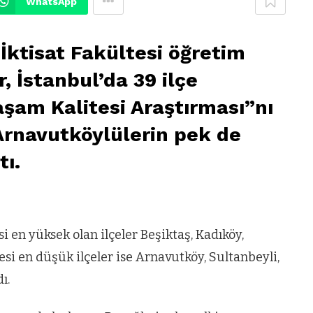
WhatsApp
 İktisat Fakültesi öğretim
, İstanbul’da 39 ilçe
aşam Kalitesi Araştırması”nı
Arnavutköylülerin pek de
tı.
i en yüksek olan ilçeler Beşiktaş, Kadıköy,
tesi en düşük ilçeler ise Arnavutköy, Sultanbeyli,
ı.