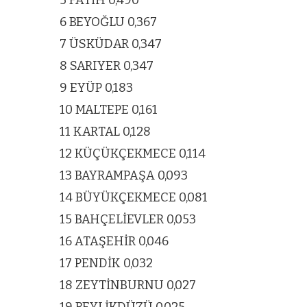
5 FATİH 0,490
ARNAVUTKÖY
6 BEYOĞLU 0,367
zel’den
Arnavutköy’
7 ÜSKÜDAR 0,347
köy
nüfusu 2024
8 SARIYER 0,347
si’ne ve
yılında
9 EYÜP 0,183
10 MALTEPE 0,161
a
344.868’e ula
11 KARTAL 0,128
ğlu’na
12 KÜÇÜKÇEKMECE 0,114
13 BAYRAMPAŞA 0,093
lar
14 BÜYÜKÇEKMECE 0,081
15 BAHÇELİEVLER 0,053
16 ATAŞEHİR 0,046
17 PENDİK 0,032
18 ZEYTİNBURNU 0,027