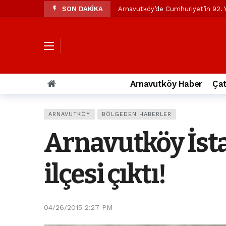
SON DAKİKA
Arnavutköy’de Cumhuriyet’in 92. Y
Mustafa Candaroğlu’ndan Özgür Öze
Özgür Özel’den Arnavutköy Beledi
Arnavutköy’ün nüfusu 2024 yılınd
Arnavutköy Taşoluk’ta seyir halin
Arnavutköy Haber
Çat
Arnavutköy İmrahor Mahallesi saki
Arnavutköy’de 29 Ekim Cumhuriye
ARNAVUTKÖY
BÖLGEDEN HABERLER
Toprak kaydı: 3 hafriyat kamyonu b
Arnavutköy İsta
İstanbul Havalimanı yolundaki kaz
Arnavutkoy Belediyesi’ne su baskı
ilçesi çıktı!
04/26/2015 2:27 PM