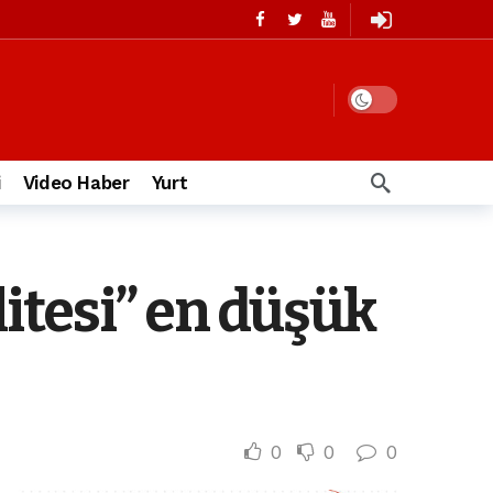
i
Video Haber
Yurt
itesi” en düşük
0
0
0