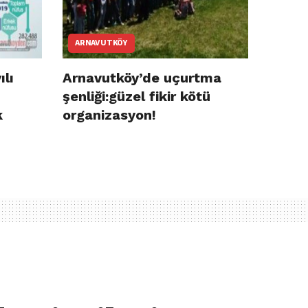
ARNAVUTKÖY
ılı
Arnavutköy’de uçurtma
şenliği:güzel fikir kötü
k
organizasyon!