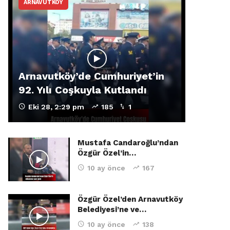
ARNAVUTKÖY
Arnavutköy’de Cumhuriyet’in
92. Yılı Coşkuyla Kutlandı
Eki 28, 2:29 pm
185
1
Mustafa Candaroğlu’ndan
Özgür Özel’in…
10 ay önce
167
Özgür Özel’den Arnavutköy
Belediyesi’ne ve…
10 ay önce
138