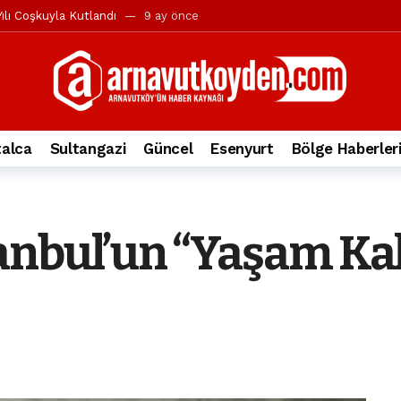
ılı Coşkuyla Kutlandı
9 ay önce
l’in iddialarına yanıt geldi
10 ay önce
yesi’ne ve Mustafa Candaroğlu’na yönelik suçlamalar
10 ay önce
a 344.868’e ulaştı
1 yıl önce
deki otomobil alev alev yandı.
2 yıl önce
alca
Sultangazi
Güncel
Esenyurt
Bölge Haberler
nleri protesto gösterisi düzenledi
2 yıl önce
t Bayramı kutlamaları coşkuyla gerçekleşti
2 yıl önce
irbirlerinin üzerine devrildi
2 yıl önce
nbul’un “Yaşam Kal
ada, taksideki yolcu öldü
3 yıl önce
nı tepkisi
3 yıl önce