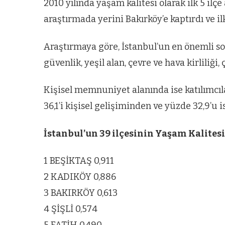
2010 yılında yaşam kalitesi olarak ilk 5 ilç
araştırmada yerini Bakırköy’e kaptırdı ve il
Araştırmaya göre, İstanbul’un en önemli so
güvenlik, yeşil alan, çevre ve hava kirliliği
Kişisel memnuniyet alanında ise katılımcıl
36,1’i kişisel gelişiminden ve yüzde 32,9’u
İstanbul’un 39 ilçesinin Yaşam Kalitesi 
1 BEŞİKTAŞ 0,911
2 KADIKÖY 0,886
3 BAKIRKÖY 0,613
4 ŞİŞLİ 0,574