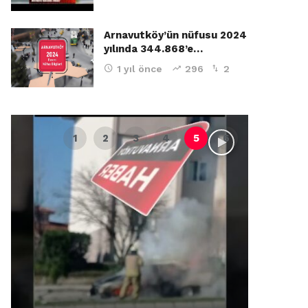
Arnavutköy’ün nüfusu 2024
yılında 344.868’e…
1 yıl önce
296
2