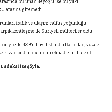
e arasında bulunan Beyoğlu ise bu yılki
k 5 arasına giremedi.
runları trafik ve ulaşım, nüfus yoğunluğu,
, çarpık kentleşme ile Suriyeli mülteciler oldu.
arın yüzde 38,9’u hayat standartlarından, yüzde
 ise kazancından memnun olmadığını ifade etti.
Endeksi ise şöyle: