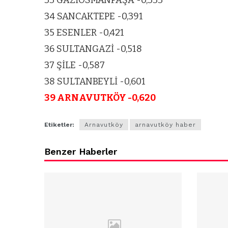
33 GAZİOSMANPAŞA -0,333
34 SANCAKTEPE -0,391
35 ESENLER -0,421
36 SULTANGAZİ -0,518
37 ŞİLE -0,587
38 SULTANBEYLİ -0,601
39 ARNAVUTKÖY -0,620
Etiketler:
Arnavutköy
arnavutköy haber
Benzer Haberler