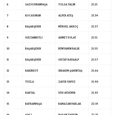
6
GAZİOSMANPAŞA
TOLGA YALIN
21.21
7
KOCASİNAN
ALPER ATEŞ
21.34
8
BAŞAKŞEHİR
MÜRSEL AKKOÇ
21.37
9
SULTANBEYLİ
AHMET POLAT
21.51
10
BAŞAKŞEHİR
BÜNYAMİN BALIK
21.55
11
BAŞAKŞEHİR
OKTAY KAYAALP
21.57
12
BAKIRKÖY
İBRAHİM ŞAHİNTAŞ
21.66
13
TUZLA
ZAFER YAVUZ
21.90
14
KARTAL
UĞU AYDEMİR
21.93
15
BAYRAMPAŞA
RAMAZAN PARLAK
22.19