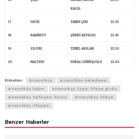
16
ŞİŞLİ
HASAN TAHSİN
22.25
KALFA
17
FATİH
TANER ÇEBİ
22.35
18
BAKIRKÖY
ŞÜKRÜ AKYILDIZ
22.45
19
SİLİVRİ
TEMEL ARSLAN
22.50
20
MALTEPE
DURALİ GÜMÜŞOĞLU
22.64
Etiketler:
Arnavutköy
arnavutköy belediyesi
arnavutköy haber
arnavutköy ilçesi itfaiye grubu
arnavutköy itefaiyesi birinci
Arnavutköy itfaiye
arnavutköy itfaiyesi
Benzer Haberler