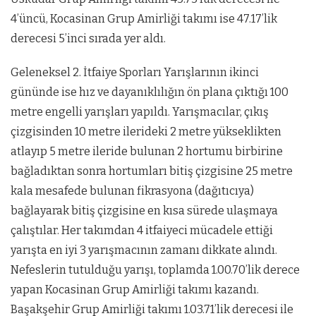
4’üncü, Kocasinan Grup Amirliği takımı ise 47.17’lik
derecesi 5’inci sırada yer aldı.
Geleneksel 2. İtfaiye Sporları Yarışlarının ikinci
gününde ise hız ve dayanıklılığın ön plana çıktığı 100
metre engelli yarışları yapıldı. Yarışmacılar, çıkış
çizgisinden 10 metre ilerideki 2 metre yükseklikten
atlayıp 5 metre ileride bulunan 2 hortumu birbirine
bağladıktan sonra hortumları bitiş çizgisine 25 metre
kala mesafede bulunan fikrasyona (dağıtıcıya)
bağlayarak bitiş çizgisine en kısa sürede ulaşmaya
çalıştılar. Her takımdan 4 itfaiyeci mücadele ettiği
yarışta en iyi 3 yarışmacının zamanı dikkate alındı.
Nefeslerin tutulduğu yarışı, toplamda 1.00.70’lik derece
yapan Kocasinan Grup Amirliği takımı kazandı.
Başakşehir Grup Amirliği takımı 1.03.71’lik derecesi ile