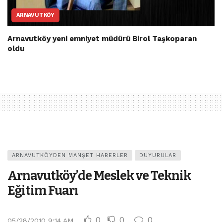
ARNAVUTKÖY
Arnavutköy yeni emniyet müdürü Birol Taşkoparan
oldu
ARNAVUTKÖYDEN MANŞET HABERLER
DUYURULAR
Arnavutköy’de Meslek ve Teknik
Eğitim Fuarı
0
0
0
05/28/2010 9:14 AM