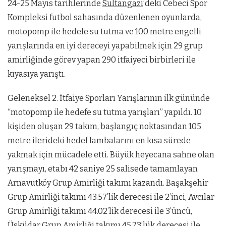
24-25 Mayıs tarihlerinde
Sultangazi
’deki Cebeci Spor
Kompleksi futbol sahasında düzenlenen oyunlarda,
motopomp ile hedefe su tutma ve 100 metre engelli
yarışlarında en iyi dereceyi yapabilmek için 29 grup
amirliğinde görev yapan 290 itfaiyeci birbirleri ile
kıyasıya yarıştı.
Geleneksel 2. İtfaiye Sporları Yarışlarının ilk gününde
“motopomp ile hedefe su tutma yarışları” yapıldı. 10
kişiden oluşan 29 takım, başlangıç noktasından 105
metre ilerideki hedef lambalarını en kısa sürede
yakmak için mücadele etti. Büyük heyecana sahne olan
yarışmayı, etabı 42 saniye 25 salisede tamamlayan
Arnavutköy Grup Amirliği takımı kazandı. Başakşehir
Grup Amirliği takımı 43.57’lik derecesi ile 2’inci, Avcılar
Grup Amirliği takımı 44.02’lik derecesi ile 3’üncü,
Üsküdar Grup Amirliği takımı 45.73’lük derecesi ile