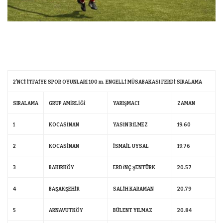
2’NCİ İTFAİYE SPOR OYUNLARI 100 m. ENGELLİ MÜSABAKASI FERDİ SIRALAMA
SIRALAMA
GRUP AMİRLİĞİ
YARIŞMACI
ZAMAN
1
KOCASİNAN
YASİN BİLMEZ
19.60
2
KOCASİNAN
İSMAİL UYSAL
19.76
3
BAKIRKÖY
ERDİNÇ ŞENTÜRK
20.57
4
BAŞAKŞEHİR
SALİH KARAMAN
20.79
5
ARNAVUTKÖY
BÜLENT YILMAZ
20.84