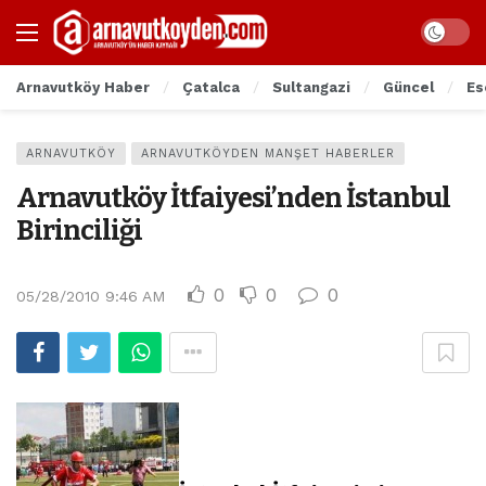
Arnavutköy Haber
Çatalca
Sultangazi
Güncel
Es
ARNAVUTKÖY
ARNAVUTKÖYDEN MANŞET HABERLER
Arnavutköy İtfaiyesi’nden İstanbul
Birinciliği
0
0
0
05/28/2010 9:46 AM