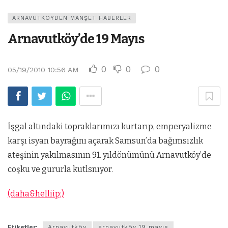
ARNAVUTKÖYDEN MANŞET HABERLER
Arnavutköy’de 19 Mayıs
0
0
0
05/19/2010 10:56 AM
İşgal altındaki topraklarımızı kurtarıp, emperyalizme
karşı isyan bayrağını açarak Samsun’da bağımsızlık
ateşinin yakılmasının 91. yıldönümünü Arnavutköy’de
coşku ve gururla kutlsnıyor.
(daha&helliip;)
Etiketler:
Arnavutköy
arnavutköy 19 mayıs