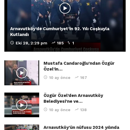
Arnavutköy’de Cumhuriyet’in 92. Yılı Coşkuyla
Kutlandı
Eki 28, 2:29 pm
185
1
Mustafa Candaroğlu’ndan Özgür
Özel’in…
10 ay önce
167
Özgür Özel’den Arnavutköy
Belediyesi’ne ve…
10 ay önce
138
Arnavutköy’ün nüfusu 2024 yılında