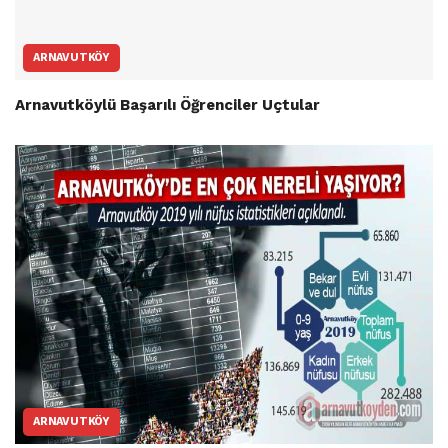
ARNAVUTKÖY
Arnavutköylü Başarılı Öğrenciler Uçtular
ARNAVUTKÖY