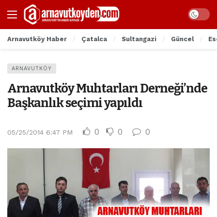
Arnavutköy Haber
Çatalca
Sultangazi
Güncel
Es
ARNAVUTKÖY
Arnavutköy Muhtarları Derneği’nde
Başkanlık seçimi yapıldı
0
0
0
05/25/2014 6:47 PM