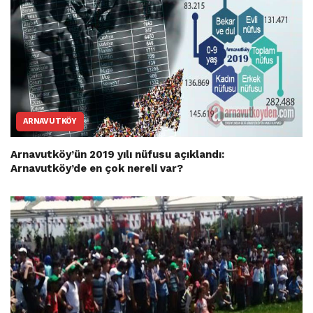
ARNAVUTKÖY
Arnavutköy’ün 2019 yılı nüfusu açıklandı:
Arnavutköy’de en çok nereli var?