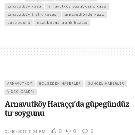
arnavutköy kaza
arnavutköy sazlıbosna kaza
arnavutköy trafik kazası
arnavutköyde kaza
sazlıbosna
sazlıbosna trafik kazası
ARNAVUTKÖY
BÖLGEDEN HABERLER
GÜNCEL HABERLER
VIDEO GALERI
Arnavutköy Haraççı’da güpegündüz
tır soygunu
0
0
0
02/16/2017 11:24 PM