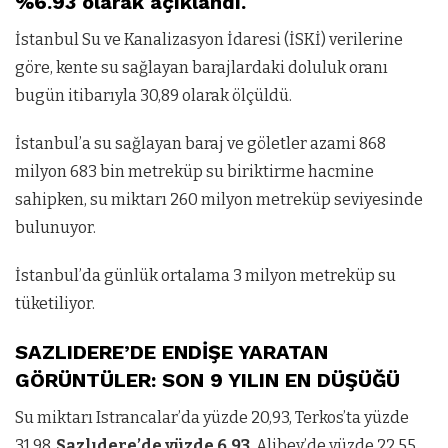
%6.93 olarak açıklandı.
İstanbul Su ve Kanalizasyon İdaresi (İSKİ) verilerine
göre, kente su sağlayan barajlardaki doluluk oranı
bugün itibarıyla 30,89 olarak ölçüldü.
İstanbul’a su sağlayan baraj ve göletler azami 868
milyon 683 bin metreküp su biriktirme hacmine
sahipken, su miktarı 260 milyon metreküp seviyesinde
bulunuyor.
İstanbul’da günlük ortalama 3 milyon metreküp su
tüketiliyor.
SAZLIDERE’DE ENDİŞE YARATAN
GÖRÜNTÜLER: SON 9 YILIN EN DÜŞÜĞÜ
Su miktarı Istrancalar’da yüzde 20,93, Terkos’ta yüzde
31,98,
Sazlıdere’de yüzde 6,93,
Alibey’de yüzde 22,55,