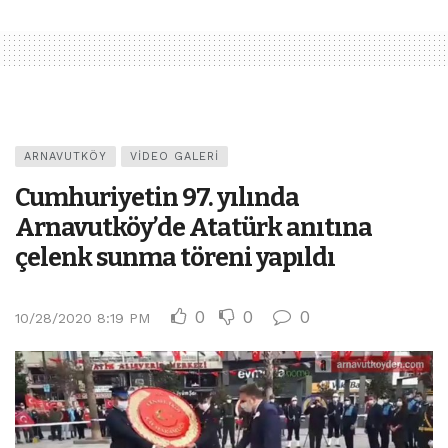
ARNAVUTKÖY
VIDEO GALERI
Cumhuriyetin 97. yılında
Arnavutköy’de Atatürk anıtına
çelenk sunma töreni yapıldı
0
0
0
10/28/2020 8:19 PM