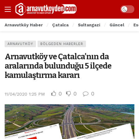
Arnavutköy Haber
Çatalca
Sultangazi
Güncel
Es
ARNAVUTKÖY
BÖLGEDEN HABERLER
Arnavutköy ve Çatalca’nın da
aralarında bulunduğu 5 ilçede
kamulaştırma kararı
0
0
0
11/04/2020 1:25 PM