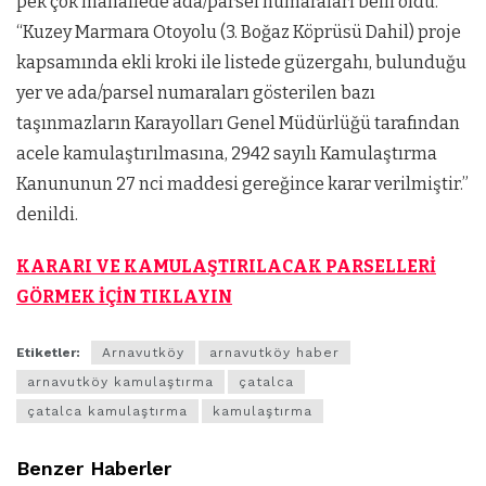
pek çok mahallede ada/parsel numaraları belli oldu.
“Kuzey Marmara Otoyolu (3. Boğaz Köprüsü Dahil) proje
kapsamında ekli kroki ile listede güzergahı, bulunduğu
yer ve ada/parsel numaraları gösterilen bazı
taşınmazların Karayolları Genel Müdürlüğü tarafından
acele kamulaştırılmasına, 2942 sayılı Kamulaştırma
Kanununun 27 nci maddesi gereğince karar verilmiştir.”
denildi.
KARARI VE KAMULAŞTIRILACAK PARSELLERİ
GÖRMEK İÇİN TIKLAYIN
Etiketler:
Arnavutköy
arnavutköy haber
arnavutköy kamulaştırma
çatalca
çatalca kamulaştırma
kamulaştırma
Benzer Haberler