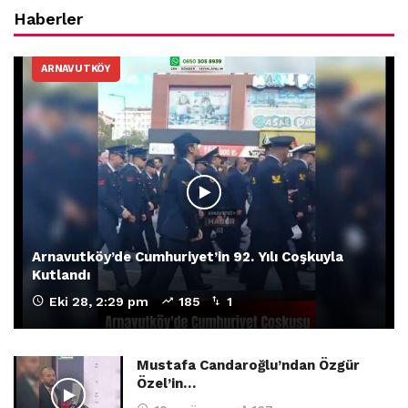
Haberler
ARNAVUTKÖY
Arnavutköy’de Cumhuriyet’in 92. Yılı Coşkuyla
Kutlandı
Eki 28, 2:29 pm
185
1
Mustafa Candaroğlu’ndan Özgür
Özel’in…