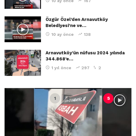
10 ay önce
167
Özgür Özel’den Arnavutköy
Belediyesi’ne ve…
10 ay önce
138
Arnavutköy’ün nüfusu 2024 yılında
344.868’e…
1 yıl önce
297
2