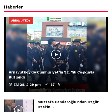
Haberler
ARNAVUTKÖY
Arnavutköy’de Cumhuriyet’in 92. Yılı Coşkuyla
Kutlandı
Eki 28, 2:29 pm
187
1
Mustafa Candaroğlu’ndan Özgür
Özel’in…