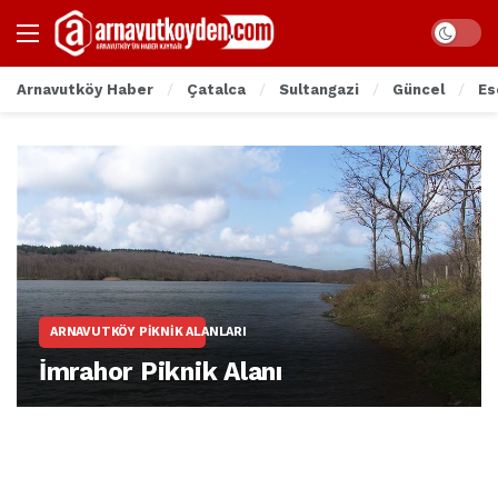
Arnavutköy Haber
Çatalca
Sultangazi
Güncel
Es
ARNAVUTKÖY PIKNIK ALANLARI
İmrahor Piknik Alanı