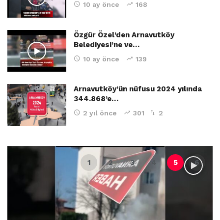
10 ay önce
168
Özgür Özel’den Arnavutköy
Belediyesi’ne ve…
10 ay önce
139
Arnavutköy’ün nüfusu 2024 yılında
344.868’e…
2 yıl önce
301
2