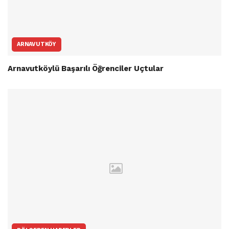
ARNAVUTKÖY
Arnavutköylü Başarılı Öğrenciler Uçtular