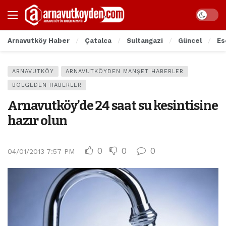
Arnavutköy Haber
Çatalca
Sultangazi
Güncel
Es
ARNAVUTKÖY
ARNAVUTKÖYDEN MANŞET HABERLER
BÖLGEDEN HABERLER
Arnavutköy’de 24 saat su kesintisine
hazır olun
0
0
0
04/01/2013 7:57 PM