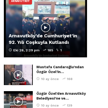
ARNAVUTKÖY
Arnavutköy’de Cumhuriyet’in
92. Yılı Coşkuyla Kutlandı
Eki 28, 2:29 pm
185
1
Mustafa Candaroğlu’ndan
Özgür Özel’in…
10 ay önce
168
Özgür Özel’den Arnavutköy
Belediyesi’ne ve…
10 ay önce
139