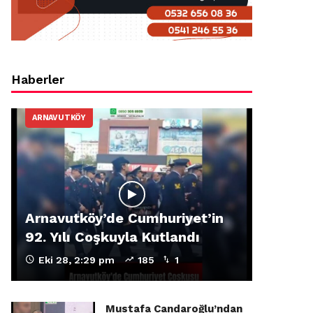
Haberler
ARNAVUTKÖY
Arnavutköy’de Cumhuriyet’in
92. Yılı Coşkuyla Kutlandı
Eki 28, 2:29 pm
185
1
Mustafa Candaroğlu’ndan