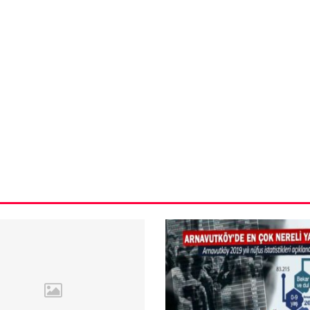
VIDEO GALERI
ün
Arnavutköy
Taşoluk’ta seyir
halindeki
ştı
otomobil alev
alev yandı.