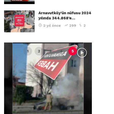
Arnavutköy’ün nüfusu 2024
yılında 344.868’e…
2 yıl önce
299
2