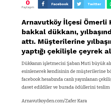
0
Facebook
Twitter
Paylaşım
Arnavutköy İlçesi Ömerli
bakkal dükkanı, yılbaşında
attı. Müşterilerine yılba
yaptığı çekilişle çeyrek al
Dükkanın işletmecisi Şaban Muti büyük alış
esinlenerek kendisinin de müşterilerine böy
facebook hesabında canlı yayınlanan çekil
davet edildiler ve burada ödüllerini teslim a
Arnavutkoyden.com/Zafer Kara