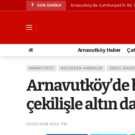
SON DAKİKA
Arnavutköy’de Cumhuriyet’in 92. Y
Mustafa Candaroğlu’ndan Özgür Öze
Özgür Özel’den Arnavutköy Beledi
Arnavutköy’ün nüfusu 2024 yılınd
Arnavutköy Taşoluk’ta seyir halin
Arnavutköy Haber
Çat
Arnavutköy İmrahor Mahallesi saki
Arnavutköy’de 29 Ekim Cumhuriye
ARNAVUTKÖY
BÖLGEDEN HABERLER
VIDEO GALER
Toprak kaydı: 3 hafriyat kamyonu b
Arnavutköy’de b
İstanbul Havalimanı yolundaki kaz
Arnavutkoy Belediyesi’ne su baskı
çekilişle altın d
01/03/2018 6:02 PM