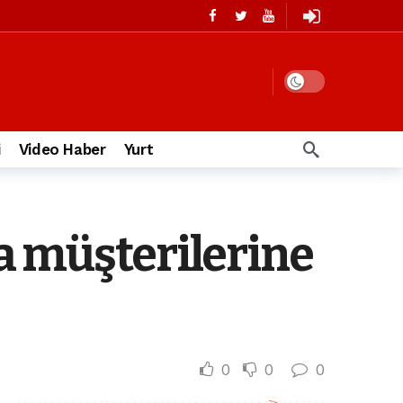
i
Video Haber
Yurt
a müşterilerine
0
0
0