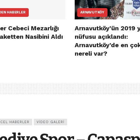
DEN HABERLER
ARNAVUTKÖY
er Cebeci Mezarlığı
Arnavutköy’ün 2019 y
aketten Nasibini Aldı
nüfusu açıklandı:
Arnavutköy’de en ço
nereli var?
CEL HABERLER
VIDEO GALERI
ediye Spor – Çapasp