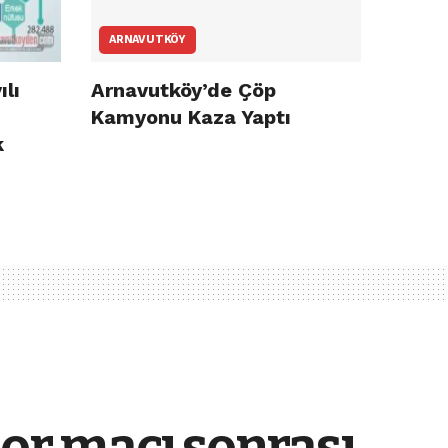
ARNAVUTKÖY
ılı
Arnavutköy’de Çöp
Kamyonu Kaza Yaptı
k
or maçı sonrası