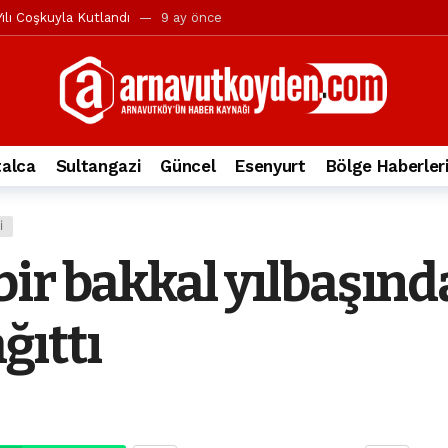
ılı Coşkuyla Kutlandı
9 ay önce
l’in iddialarına yanıt geldi
10 ay önce
yesi’ne ve Mustafa Candaroğlu’na yönelik suçlamalar
10 ay önce
a 344.868’e ulaştı
2 yıl önce
deki otomobil alev alev yandı.
2 yıl önce
alca
Sultangazi
Güncel
Esenyurt
Bölge Haberler
nleri protesto gösterisi düzenledi
2 yıl önce
t Bayramı kutlamaları coşkuyla gerçekleşti
2 yıl önce
I
irbirlerinin üzerine devrildi
2 yıl önce
ir bakkal yılbaşınd
ada, taksideki yolcu öldü
3 yıl önce
nı tepkisi
3 yıl önce
ağıttı