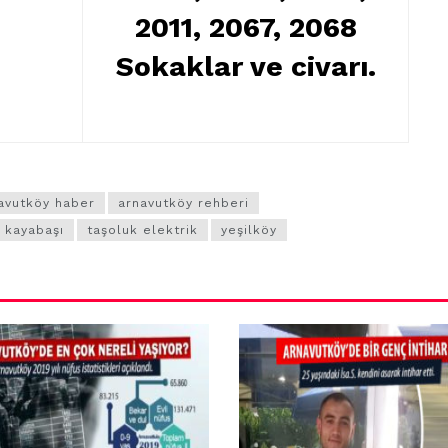
Arnavutköy’de
2011, 2067, 2068
Cumhuriyet’in
Sokaklar ve civarı.
92. Yılı Coşkuyla
Kutlandı
avutköy haber
arnavutköy rehberi
kayabaşı
taşoluk elektrik
yeşilköy