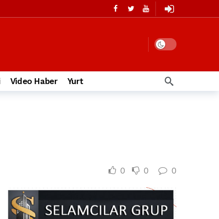
i
Video Haber
Yurt
0
0
0