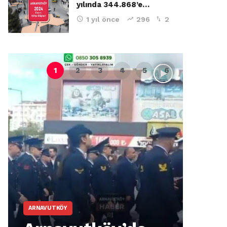
yılında 344.868’e…
1 yıl önce
296
2
ARNAVUTKÖY
ARNA