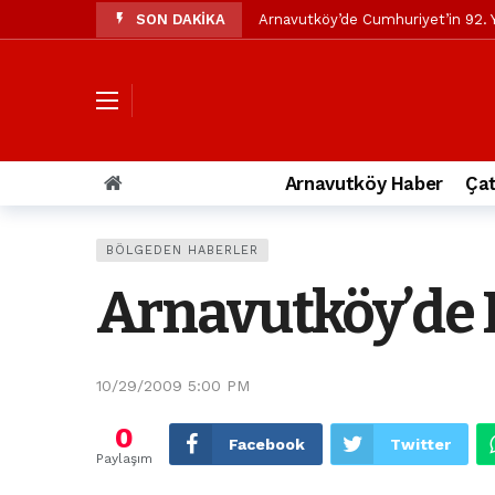
SON DAKİKA
Arnavutköy’de Cumhuriyet’in 92. Y
Mustafa Candaroğlu’ndan Özgür Öze
Özgür Özel’den Arnavutköy Beledi
Arnavutköy’ün nüfusu 2024 yılınd
Arnavutköy Taşoluk’ta seyir halin
Arnavutköy Haber
Çat
Arnavutköy İmrahor Mahallesi saki
Arnavutköy’de 29 Ekim Cumhuriye
BÖLGEDEN HABERLER
Toprak kaydı: 3 hafriyat kamyonu b
Arnavutköy’de E
İstanbul Havalimanı yolundaki kaz
Arnavutkoy Belediyesi’ne su baskı
10/29/2009 5:00 PM
0
Facebook
Twitter
Paylaşım