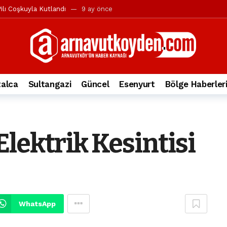
ılı Coşkuyla Kutlandı
9 ay önce
l’in iddialarına yanıt geldi
10 ay önce
yesi’ne ve Mustafa Candaroğlu’na yönelik suçlamalar
10 ay önce
a 344.868’e ulaştı
1 yıl önce
deki otomobil alev alev yandı.
2 yıl önce
alca
Sultangazi
Güncel
Esenyurt
Bölge Haberler
nleri protesto gösterisi düzenledi
2 yıl önce
t Bayramı kutlamaları coşkuyla gerçekleşti
2 yıl önce
irbirlerinin üzerine devrildi
2 yıl önce
lektrik Kesintisi
ada, taksideki yolcu öldü
3 yıl önce
nı tepkisi
3 yıl önce
WhatsApp