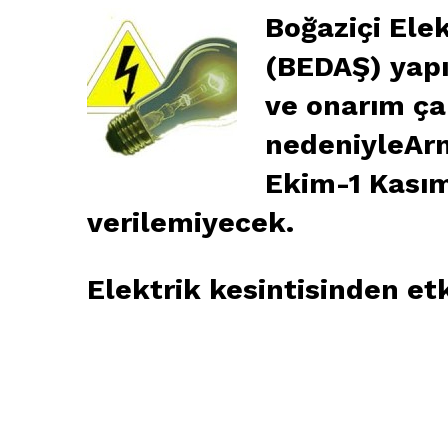
Boğaziçi Ele
(BEDAŞ) yapı
ve onarım ça
nedeniyleArn
Ekim-1 Kasım
verilemiyecek.
Elektrik kesintisinden et
arnavutköy
arnavutköy