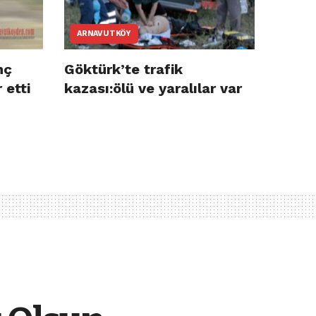
ARNAVUTKÖY
nç
Göktürk’te trafik
 etti
kazası:ölü ve yaralılar var