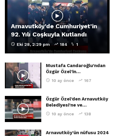
Arnavutköy’de Cumhuriyet’in
92. Yılı Coşkuyla Kutlandı
Eki 28, 2:29 pm
184
1
Mustafa Candaroğlu’ndan
Özgür Özel’in…
10 ay önce
167
Özgür Özel’den Arnavutköy
Belediyesi’ne ve…
10 ay önce
138
Arnavutköy’ün nüfusu 2024