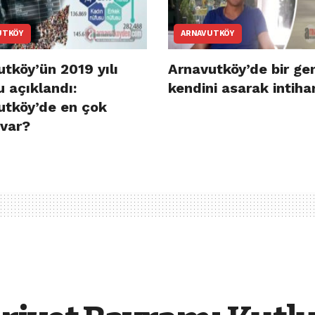
UTKÖY
ARNAVUTKÖY
tköy’ün 2019 yılı
Arnavutköy’de bir ge
 açıklandı:
kendini asarak intihar
utköy’de en çok
 var?