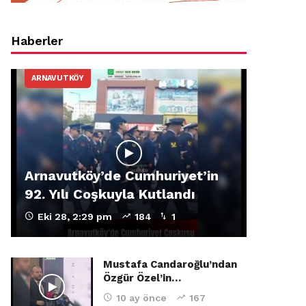
Haberler
ARNAVUTKÖY
Arnavutköy’de Cumhuriyet’in
92. Yılı Coşkuyla Kutlandı
Eki 28, 2:29 pm
184
1
Mustafa Candaroğlu’ndan
Özgür Özel’in…
10 ay önce
167