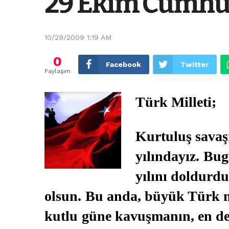
29 Ekim Cumhur
10/29/2009 1:19 AM
0
Facebook
Twitter
Paylaşım
Türk Milleti;
Kurtuluş savaş
yılındayız.
Bug
yılını doldurdu
olsun.
Bu anda, büyük Türk mil
kutlu
güne kavuşmanın, en der