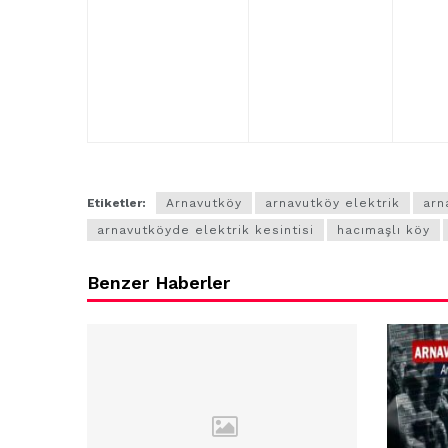
Arnavutköy
İmrahor
Mahallesi
sakinleri
protesto
gösterisi
düzenledi
Etiketler:
Arnavutköy
arnavutköy elektrik
arn
arnavutköyde elektrik kesintisi
hacımaşlı köy
Benzer Haberler