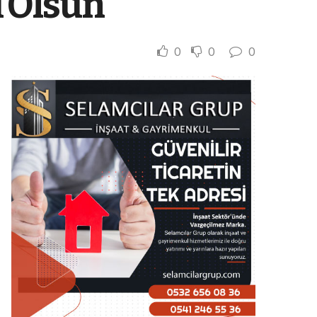
 Olsun
0
0
0