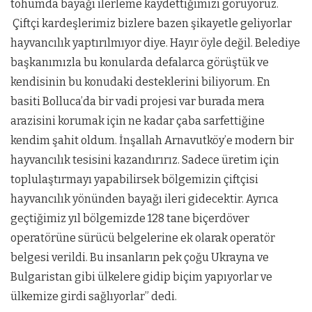
tohumda bayağı ilerleme kaydettiğimizi görüyoruz.
Çiftçi kardeşlerimiz bizlere bazen şikayetle geliyorlar
hayvancılık yaptırılmıyor diye. Hayır öyle değil. Belediye
başkanımızla bu konularda defalarca görüştük ve
kendisinin bu konudaki desteklerini biliyorum. En
basiti Bolluca’da bir vadi projesi var burada mera
arazisini korumak için ne kadar çaba sarfettiğine
kendim şahit oldum. İnşallah Arnavutköy’e modern bir
hayvancılık tesisini kazandırırız. Sadece üretim için
toplulaştırmayı yapabilirsek bölgemizin çiftçisi
hayvancılık yönünden bayağı ileri gidecektir. Ayrıca
geçtiğimiz yıl bölgemizde 128 tane biçerdöver
operatörüne sürücü belgelerine ek olarak operatör
belgesi verildi. Bu insanların pek çoğu Ukrayna ve
Bulgaristan gibi ülkelere gidip biçim yapıyorlar ve
ülkemize girdi sağlıyorlar” dedi.