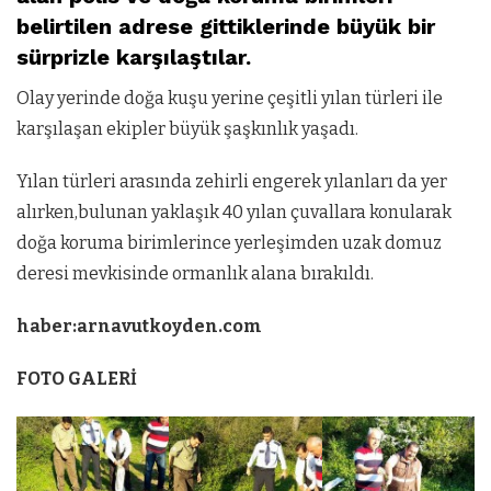
belirtilen adrese gittiklerinde büyük bir
sürprizle karşılaştılar.
Olay yerinde doğa kuşu yerine çeşitli yılan türleri ile
karşılaşan ekipler büyük şaşkınlık yaşadı.
Yılan türleri arasında zehirli engerek yılanları da yer
alırken,bulunan yaklaşık 40 yılan çuvallara konularak
doğa koruma birimlerince yerleşimden uzak domuz
deresi mevkisinde ormanlık alana bırakıldı.
haber:arnavutkoyden.com
FOTO GALERİ