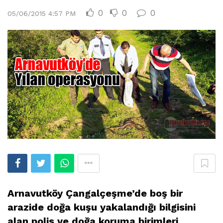
0
0
0
05/06/2015 4:57 PM
Arnavutköy Çangalçeşme’de boş bir
arazide doğa kuşu yakalandığı bilgisini
alan polis ve doğa koruma birimleri