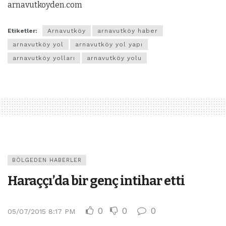
arnavutkoyden.com
Etiketler:
Arnavutköy
arnavutköy haber
arnavutköy yol
arnavutköy yol yapı
arnavutköy yolları
arnavutköy yolu
BÖLGEDEN HABERLER
Haraççı’da bir genç intihar etti
0
0
0
05/07/2015 8:17 PM