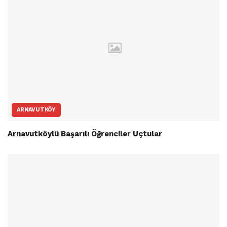
ARNAVUTKÖY
Arnavutköylü Başarılı Öğrenciler Uçtular