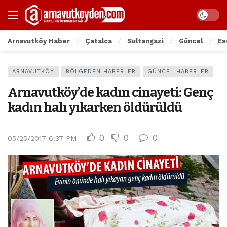
Arnavutköy Haber
Çatalca
Sultangazi
Güncel
Es
ARNAVUTKÖY
BÖLGEDEN HABERLER
GÜNCEL HABERLER
Arnavutköy’de kadın cinayeti: Genç
kadın halı yıkarken öldürüldü
0
0
0
05/25/2017 6:37 PM