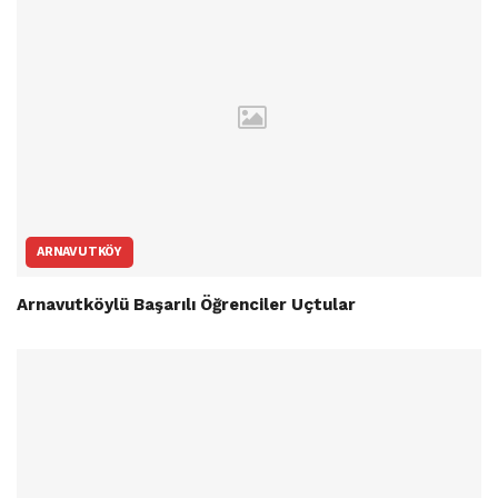
ARNAVUTKÖY
Arnavutköylü Başarılı Öğrenciler Uçtular