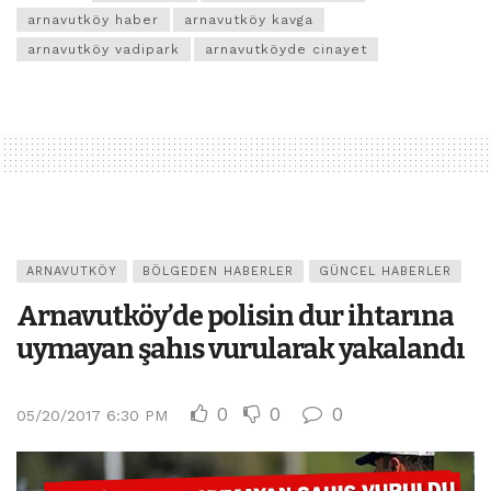
arnavutköy haber
arnavutköy kavga
arnavutköy vadipark
arnavutköyde cinayet
ARNAVUTKÖY
BÖLGEDEN HABERLER
GÜNCEL HABERLER
Arnavutköy’de polisin dur ihtarına
uymayan şahıs vurularak yakalandı
0
0
0
05/20/2017 6:30 PM