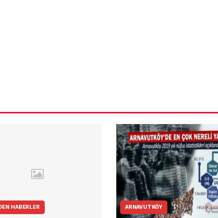
ün
Arnavutköy
Taşoluk’ta seyir
halindeki
ştı
otomobil alev
alev yandı.
DEN HABERLER
ARNAVUTKÖY