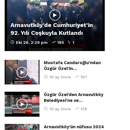
Arnavutköy’de Cumhuriyet’in
92. Yılı Coşkuyla Kutlandı
Eki 28, 2:29 pm
185
1
Mustafa Candaroğlu’ndan
Özgür Özel’in…
10 ay önce
167
Özgür Özel’den Arnavutköy
Belediyesi’ne ve…
10 ay önce
139
Arnavutköy’ün nüfusu 2024