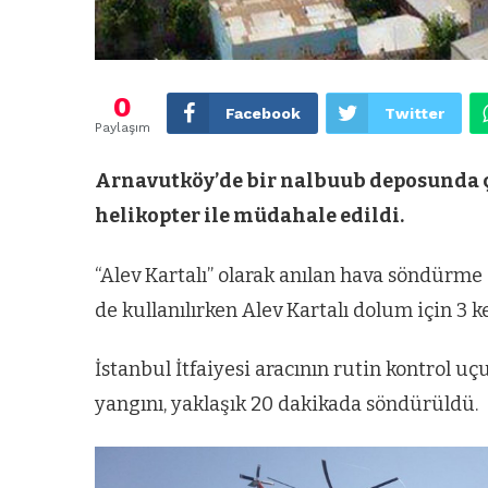
0
Facebook
Twitter
Paylaşım
Arnavutköy’de bir nalbuub deposunda çı
helikopter ile müdahale edildi.
“Alev Kartalı” olarak anılan hava söndürme 
de kullanılırken Alev Kartalı dolum için 3 k
İstanbul İtfaiyesi aracının rutin kontrol u
yangını, yaklaşık 20 dakikada söndürüldü.