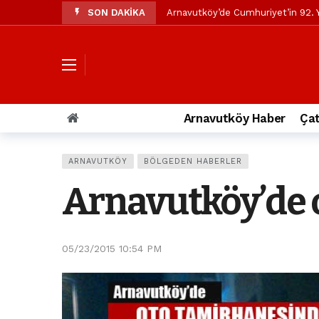
SON DAKİKA
Arnavutköy’de Cumhuriyet’in 92. Y
Mustafa Candaroğlu’ndan Özgür Öze
Özgür Özel’den Arnavutköy Beledi
Arnavutköy’ün nüfusu 2024 yılınd
Arnavutköy Taşoluk’ta seyir halin
Arnavutköy Haber
Çat
Arnavutköy İmrahor Mahallesi saki
Arnavutköy’de 29 Ekim Cumhuriye
ARNAVUTKÖY
BÖLGEDEN HABERLER
Toprak kaydı: 3 hafriyat kamyonu b
Arnavutköy’de 
İstanbul Havalimanı yolundaki kaz
Arnavutkoy Belediyesi’ne su baskı
05/23/2015 10:54 PM