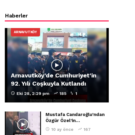
Haberler
ARNAVUTKÖY
Arnavutköy’de Cumhuriyet’in
92. Yılı Coşkuyla Kutlandı
Eki 28, 2:29 pm
185
1
Mustafa Candaroğlu’ndan
Özgür Özel’in…
10 ay önce
167