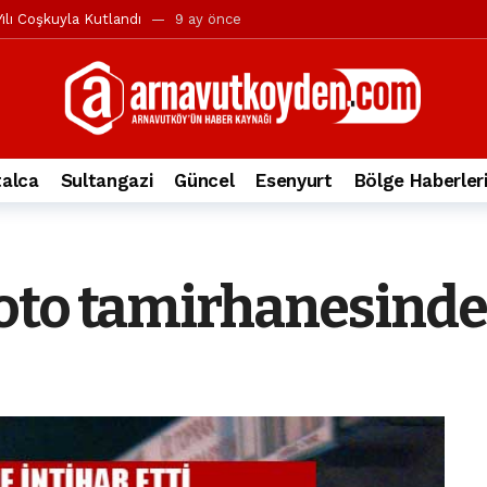
ılı Coşkuyla Kutlandı
9 ay önce
l’in iddialarına yanıt geldi
10 ay önce
yesi’ne ve Mustafa Candaroğlu’na yönelik suçlamalar
10 ay önce
a 344.868’e ulaştı
1 yıl önce
deki otomobil alev alev yandı.
2 yıl önce
alca
Sultangazi
Güncel
Esenyurt
Bölge Haberler
nleri protesto gösterisi düzenledi
2 yıl önce
t Bayramı kutlamaları coşkuyla gerçekleşti
2 yıl önce
irbirlerinin üzerine devrildi
2 yıl önce
oto tamirhanesinde 
ada, taksideki yolcu öldü
3 yıl önce
nı tepkisi
3 yıl önce