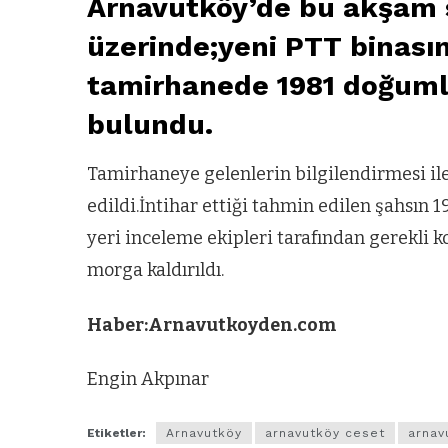
Arnavutköy’de bu akşam s
üzerinde;yeni PTT binasın
tamirhanede 1981 doğuml
bulundu.
Tamirhaneye gelenlerin bilgilendirmesi ile 
edildi.İntihar ettiği tahmin edilen şahsın
yeri inceleme ekipleri tarafından gerekli ko
morga kaldırıldı.
Haber:Arnavutkoyden.com
Engin Akpınar
Etiketler:
Arnavutköy
arnavutköy ceset
arnav