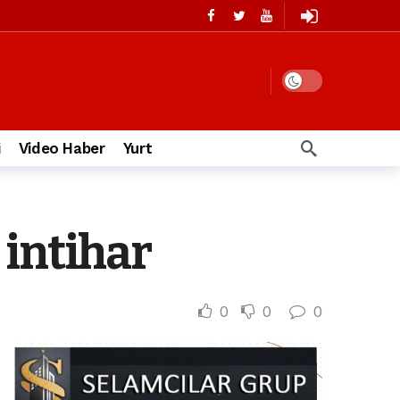
i
Video Haber
Yurt
intihar
0
0
0