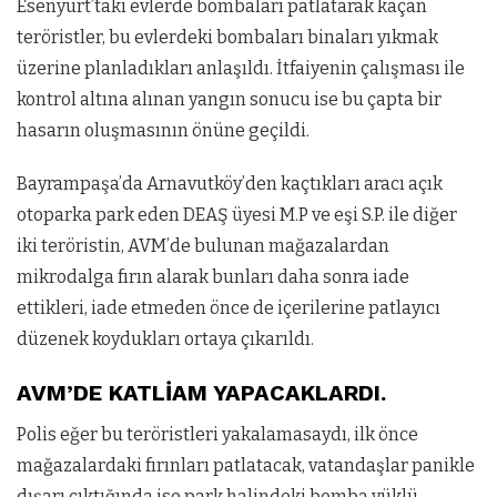
Esenyurt’taki evlerde bombaları patlatarak kaçan
teröristler, bu evlerdeki bombaları binaları yıkmak
üzerine planladıkları anlaşıldı. İtfaiyenin çalışması ile
kontrol altına alınan yangın sonucu ise bu çapta bir
hasarın oluşmasının önüne geçildi.
Bayrampaşa’da Arnavutköy’den kaçtıkları aracı açık
otoparka park eden DEAŞ üyesi M.P ve eşi S.P. ile diğer
iki teröristin, AVM’de bulunan mağazalardan
mikrodalga fırın alarak bunları daha sonra iade
ettikleri, iade etmeden önce de içerilerine patlayıcı
düzenek koydukları ortaya çıkarıldı.
AVM’DE KATLİAM YAPACAKLARDI.
Polis eğer bu teröristleri yakalamasaydı, ilk önce
mağazalardaki fırınları patlatacak, vatandaşlar panikle
dışarı çıktığında ise park halindeki bomba yüklü