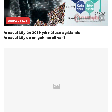
ARNAVUTKÖY
Arnavutköy’ün 2019 yılı nüfusu açıklandı:
Arnavutköy’de en çok nereli var?