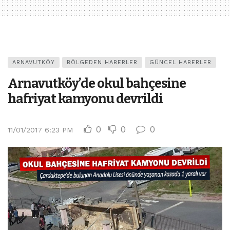
ARNAVUTKÖY
BÖLGEDEN HABERLER
GÜNCEL HABERLER
Arnavutköy’de okul bahçesine
hafriyat kamyonu devrildi
0
0
0
11/01/2017 6:23 PM