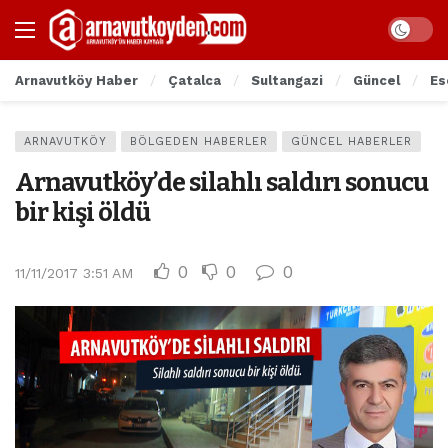
Arnavutköy Haber
Çatalca
Sultangazi
Güncel
Es
ARNAVUTKÖY
BÖLGEDEN HABERLER
GÜNCEL HABERLER
Arnavutköy’de silahlı saldırı sonucu
bir kişi öldü
0
0
0
11/11/2017 3:51 AM