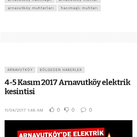
arnavutköy muhtarları
hacımaşlı muhtarı
ARNAVUTKÖY
BÖLGEDEN HABERLER
4-5 Kasım 2017 Arnavutköy elektrik
kesintisi
0
0
0
11/04/2017 1:46 AM