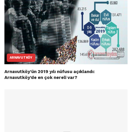
ARNAVUTKÖY
Arnavutköy’ün 2019 yılı nüfusu açıklandı:
Arnavutköy’de en çok nereli var?