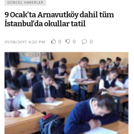
GÜNCEL HABERLER
9 Ocak’ta Arnavutköy dahil tüm
İstanbul’da okullar tatil
0
0
0
01/08/2017 4:20 PM