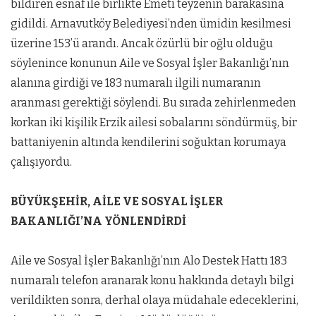
bildiren esnaf ile birlikte Emeti teyzenin barakasına
gidildi. Arnavutköy Belediyesi’nden ümidin kesilmesi
üzerine 153’ü arandı. Ancak özürlü bir oğlu olduğu
söylenince konunun Aile ve Sosyal İşler Bakanlığı’nın
alanına girdiği ve 183 numaralı ilgili numaranın
aranması gerektiği söylendi. Bu sırada zehirlenmeden
korkan iki kişilik Erzik ailesi sobalarını söndürmüş, bir
battaniyenin altında kendilerini soğuktan korumaya
çalışıyordu.
BÜYÜKŞEHİR, AİLE VE SOSYAL İŞLER
BAKANLIĞI’NA YÖNLENDİRDİ
Aile ve Sosyal İşler Bakanlığı’nın Alo Destek Hattı 183
numaralı telefon aranarak konu hakkında detaylı bilgi
verildikten sonra, derhal olaya müdahale edeceklerini,