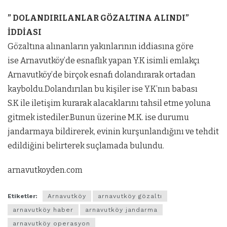
” DOLANDIRILANLAR GÖZALTINA ALINDI”
İDDİASI
Gözaltına alınanların yakınlarının iddiasına göre
ise Arnavutköy’de esnaflık yapan Y.K isimli emlakçı
Arnavutköy’de birçok esnafı dolandırarak ortadan
kayboldu.Dolandırılan bu kişiler ise Y.K’nın babası
S.K ile iletişim kurarak alacaklarını tahsil etme yoluna
gitmek istediler.Bunun üzerine M.K. ise durumu
jandarmaya bildirerek, evinin kurşunlandığını ve tehdit
edildiğini belirterek suçlamada bulundu.
arnavutkoyden.com
Etiketler:
Arnavutköy
arnavutköy gözaltı
arnavutköy haber
arnavutköy jandarma
arnavutköy operasyon