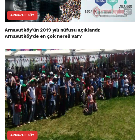
ARNAVUTKÖY
Arnavutköy’ün 2019 yılı nüfusu açıklandı:
Arnavutköy’de en çok nereli var?
ARNAVUTKÖY