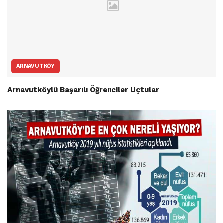
ARNAVUTKÖY
Arnavutköylü Başarılı Öğrenciler Uçtular