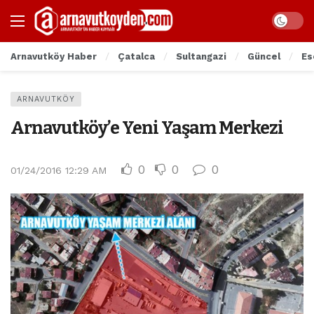
Arnavutköy Haber
Çatalca
Sultangazi
Güncel
Es
ARNAVUTKÖY
Arnavutköy’e Yeni Yaşam Merkezi
0
0
0
01/24/2016 12:29 AM