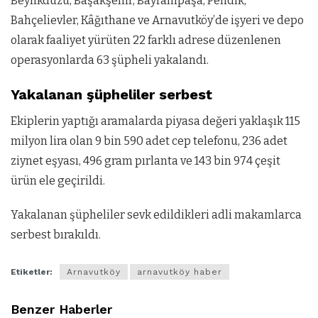
Beylikdüzü, Başakşehir, Bayrampaşa, Pendik,
Bahçelievler, Kâğıthane ve Arnavutköy’de işyeri ve depo
olarak faaliyet yürüten 22 farklı adrese düzenlenen
operasyonlarda 63 şüpheli yakalandı.
Yakalanan şüpheliler serbest
Ekiplerin yaptığı aramalarda piyasa değeri yaklaşık 115
milyon lira olan 9 bin 590 adet cep telefonu, 236 adet
ziynet eşyası, 496 gram pırlanta ve 143 bin 974 çeşit
ürün ele geçirildi.
Yakalanan şüpheliler sevk edildikleri adli makamlarca
serbest bırakıldı.
Etiketler:
Arnavutköy
arnavutköy haber
Benzer Haberler