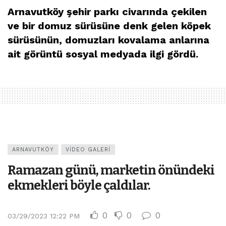
Arnavutköy şehir parkı civarında çekilen
ve bir domuz sürüsüne denk gelen köpek
sürüsünün, domuzları kovalama anlarına
ait görüntü sosyal medyada ilgi gördü.
ARNAVUTKÖY
VIDEO GALERI
Ramazan günü, marketin önündeki
ekmekleri böyle çaldılar.
0
0
0
03/29/2023 12:22 PM