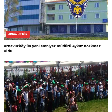
ARNAVUTKÖY
Arnavutköy’ün yeni emniyet müdürü Aykut Korkmaz
oldu