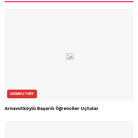
ARNAVUTKÖY
Arnavutköylü Başarılı Öğrenciler Uçtular