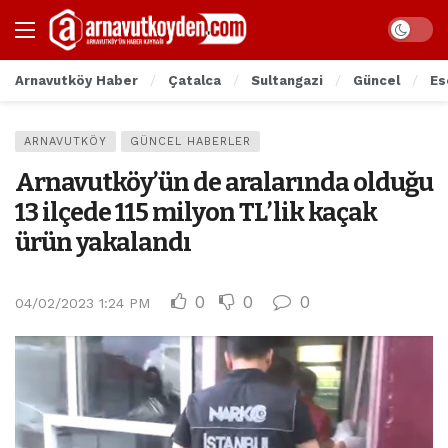
Arnavutköy Haber
Çatalca
Sultangazi
Güncel
Es
ARNAVUTKÖY
GÜNCEL HABERLER
Arnavutköy’ün de aralarında olduğu
13 ilçede 115 milyon TL’lik kaçak
ürün yakalandı
0
0
0
04/02/2023 1:24 PM