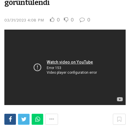
görüntülendi
0
0
0
03/31/2023 4:08 PM