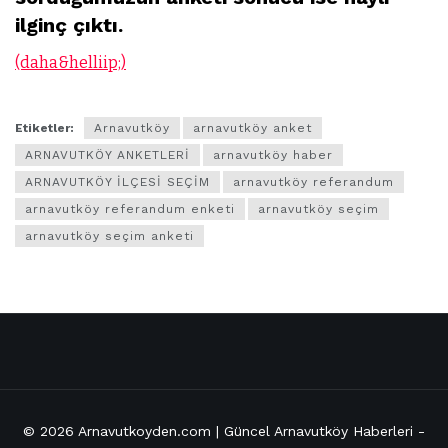
ilginç çıktı.
(daha&helliip;)
Etiketler:
Arnavutköy
arnavutköy anket
ARNAVUTKÖY ANKETLERİ
arnavutköy haber
ARNAVUTKÖY İLÇESİ SEÇİM
arnavutköy referandum
arnavutköy referandum enketi
arnavutköy seçim
arnavutköy seçim anketi
© 2026
Arnavutkoyden.com | Güncel Arnavutköy Haberleri
-