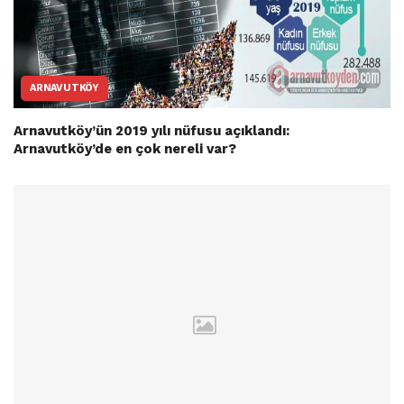
ARNAVUTKÖY
Arnavutköy’ün 2019 yılı nüfusu açıklandı:
Arnavutköy’de en çok nereli var?