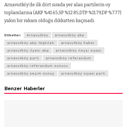
Arnavutköy’de ilk dört sırada yer alan partilerin oy
toplamlarına (AKP %41.65,SP %12.85,DTP %11.79,DP %7.77)
yakın bir rakam olduğu dikkatten kaçmadı.
Etiketler:
Arnavutköy
arnavutköy akp
arnavutköy akp teşkilatı
arnavutköy haber
arnavutköy ilçesi akp
arnavutköy ileçsi siyasi
arnavutköy parti
arnavutköy referandum
arnavutköy referandum sonucu
arnavutköy seçim sonuç
arnavutköy siyasi parti
Benzer Haberler