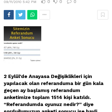
0
0
0
09/11/2010 5:42 PM
2 Eylül’de Anayasa Değişiklikleri için
yapılacak olan referanduma bir gün kala
geçen ay başlamış referandum
anketimize toplam 1514 kişi katıldı.
“Referandumda oyunuz nedir?” diye
sorduğumuzun anketi sonucu ise hayli