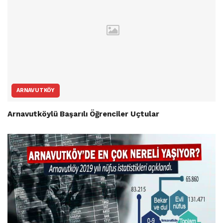
ARNAVUTKÖY
Arnavutköylü Başarılı Öğrenciler Uçtular