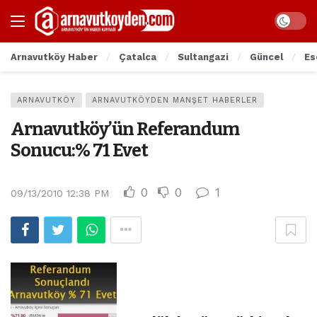
Arnavutköy Haber
Çatalca
Sultangazi
Güncel
Es
ARNAVUTKÖY
ARNAVUTKÖYDEN MANŞET HABERLER
Arnavutköy’ün Referandum
Sonucu:% 71 Evet
0
0
1
09/13/2010 12:38 PM