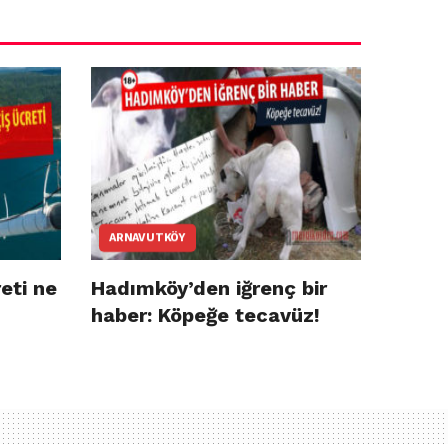
ARNAVUTKÖY
eti ne
Hadımköy’den iğrenç bir
haber: Köpeğe tecavüz!