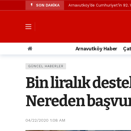
SON DAKİKA
Arnavutköy’de Cumhuriyet’in 92. Y
Mustafa Candaroğlu’ndan Özgür Öze
Özgür Özel’den Arnavutköy Beledi
Arnavutköy’ün nüfusu 2024 yılınd
Arnavutköy Taşoluk’ta seyir halin
Arnavutköy Haber
Çat
Arnavutköy İmrahor Mahallesi saki
Arnavutköy’de 29 Ekim Cumhuriye
GÜNCEL HABERLER
Toprak kaydı: 3 hafriyat kamyonu b
Bin liralık dest
İstanbul Havalimanı yolundaki kaz
Arnavutkoy Belediyesi’ne su baskı
Nereden başvu
04/22/2020 1:08 AM