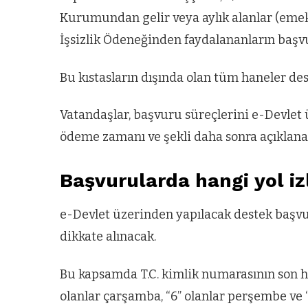
Kurumundan gelir veya aylık alanlar (emekl
ARNAVUTKÖY
zel’den
Arnavutköy’
İşsizlik Ödeneğinden faydalananların baş
köy
nüfusu 2024
Bu kıstasların dışında olan tüm haneler de
si’ne ve
yılında
a
344.868’e ula
Vatandaşlar, başvuru süreçlerini e-Devlet 
ğlu’na
ödeme zamanı ve şekli daha sonra açıklana
Başvurularda hangi yol i
lar
e-Devlet üzerinden yapılacak destek başvu
dikkate alınacak.
Bu kapsamda T.C. kimlik numarasının son hane
olanlar çarşamba, “6” olanlar perşembe ve