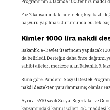
Programı’nın 3. fazında 1000’er lira maddi d
Faz 3 kapsamındaki ödemeler, kişi bazlı değ
başvuru yapılması durumunda bu, tek başv
Kimler 1000 lira nakdi de
Bakanlık, e-Devlet üzerinden yapılacak 1000
da belirledi. Desteğin daha önce dağıtımı ya
sahibi aileleri merkeze alan Bakanlık, 3. fa
Buna göre, Pandemi Sosyal Destek Programı 
nakdi destekten yararlanmamış olanlar Faz
Ayrıca, 5510 sayılı Sosyal Sigortalar ve Ge
kapsamındaki kamu işçileri, 4/C maddesi 