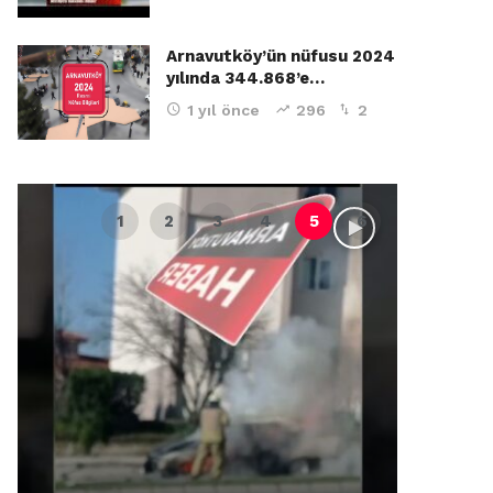
Arnavutköy’ün nüfusu 2024
yılında 344.868’e…
1 yıl önce
296
2