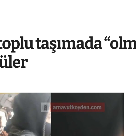
toplu taşımada “ol
üler