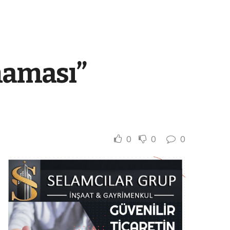
maması”
0
0
0