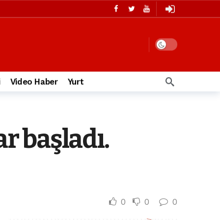
i
Video Haber
Yurt
ar başladı.
0
0
0