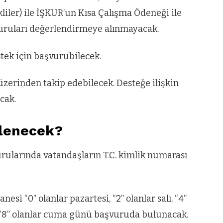
iler) ile İŞKUR’un Kısa Çalışma Ödeneği ile
VIDEO GALERI
ün
Arnavutköy
vuruları değerlendirmeye alınmayacak.
Taşoluk’ta seyir
stek için başvurubilecek.
halindeki
ştı
otomobil alev
üzerinden takip edebilecek. Desteğe ilişkin
alev yandı.
cak.
zlenecek?
rularında vatandaşların T.C. kimlik numarası
si “0” olanlar pazartesi, “2” olanlar salı, “4”
 “8” olanlar cuma günü başvuruda bulunacak.