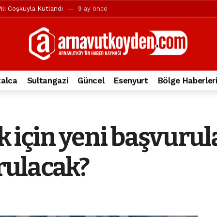
ılı Coşkuyla Kutlandı
9 ay önce
l’in iddialarına yanıt geldi
10 ay önce
yesi’ne ve Mustafa Candaroğlu’na yönelik suçlamalar
10 ay önce
a 344.868’e ulaştı
1 yıl önce
deki otomobil alev alev yandı.
2 yıl önce
alca
Sultangazi
Güncel
Esenyurt
Bölge Haberler
nleri protesto gösterisi düzenledi
2 yıl önce
t Bayramı kutlamaları coşkuyla gerçekleşti
2 yıl önce
irbirlerinin üzerine devrildi
2 yıl önce
ek için yeni başvurul
ada, taksideki yolcu öldü
3 yıl önce
nı tepkisi
3 yıl önce
rulacak?