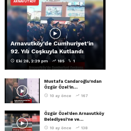
ARNAVUTKÖY
Arnavutköy’de Cumhuriyet’in
92. Yılı Coşkuyla Kutlandı
Eki 28, 2:29 pm
185
1
Mustafa Candaroğlu’ndan
Özgür Özel’in…
10 ay önce
167
Özgür Özel’den Arnavutköy
Belediyesi’ne ve…
10 ay önce
138