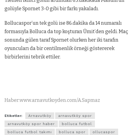
Hemen ikinci golün ardından 65.dakikada Masum’un
golüyle Spornet 3-0 gibi bir farkı yakaladı.
Bollucaspor’un tek golü ise 86.dakika da 14 numaralı
formasıyla Bolluca da top koşturan Ümit’den geldi. Maç
sonunda gülen taraf Spornet olurken her iki tarafın
oyuncuları da bir centilmenlik örneği göstererek
birbirlerini tebrik ettiler.
Haber:www.arnavutkoyden.com/A.Sapmaz
Etiketler:
Arnavutköy
arnavutköy spor
arnavutköy spor haber
bolluca futbol
bolluca futbol takımı
bolluca spor
ollucaspor