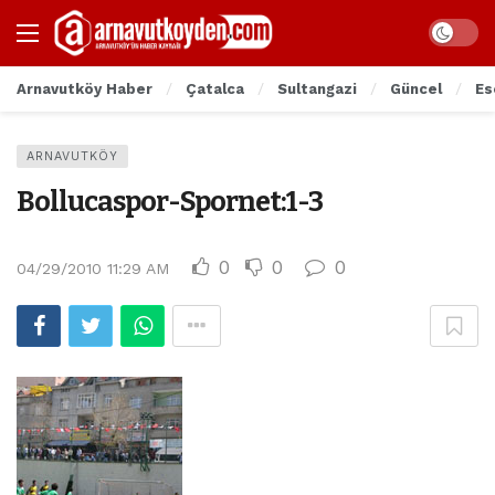
Arnavutköy Haber
Çatalca
Sultangazi
Güncel
Es
ARNAVUTKÖY
Bollucaspor-Spornet:1-3
0
0
0
04/29/2010 11:29 AM