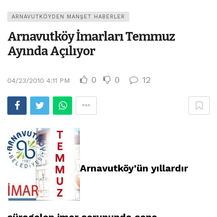
ARNAVUTKÖYDEN MANŞET HABERLER
Arnavutköy İmarları Temmuz
Ayında Açılıyor
0
0
12
04/23/2010 4:11 PM
Arnavutköy’ün yıllardır
süregelen imar sorununda sona