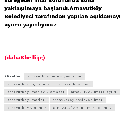
yaklaşılmaya başlandı.Arnavutköy
Belediyesi tarafından yapılan açıklamayı
aynen yayınlıyoruz.
arnavutköy imar,arnavutköy belediyesi imar,arnavutköy
ilçesi imar,arnavutköy imar 2010 temmuz
(daha&helliip;)
Etiketler:
arnavutköy belediyesi imar
arnavutköy ilçesi imar
arnavutköy imar
arnavutköy imar açıklamaası
arnavutköy imara açıldı
arnavutköy imarları
arnavutköy revizyon imar
arnavutköy yei imar
arnavutköy yeni imar temmuz