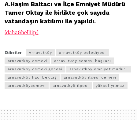
A.Haşim Baltacı ve İlçe Emniyet Müdürü
Tamer Oktay ile birlikte çok sayıda
vatandaşın katılımı ile yapıldı.
(daha&helliip;)
Etiketler:
Arnavutköy
arnavutköy belediyesi
arnavutköy cemevi
arnavutköy cemevi başkanı
arnavutköy cemevi gecesi
arnavutköy emniyet müdürü
arnavutköy hacı bektaş
arnavutköy ilçesi cemevi
arnavutköycemevi
arnavutkyö ilçesi
yüksel yılmaz