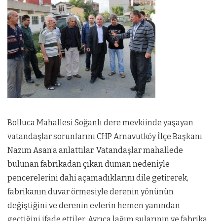
Bolluca Mahallesi Soğanlı dere mevkiinde yaşayan
vatandaşlar sorunlarını CHP Arnavutköy İlçe Başkanı
Nazım Asan’a anlattılar. Vatandaşlar mahallede
bulunan fabrikadan çıkan duman nedeniyle
pencerelerini dahi açamadıklarını dile getirerek,
fabrikanın duvar örmesiyle derenin yönünün
değiştiğini ve derenin evlerin hemen yanından
geçtiğini ifade ettiler. Ayrıca lağım sularının ve fabrika