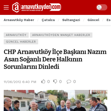
Arnavutköy Haber
Çatalca
Sultangazi
Güncel
Es
ARNAVUTKÖY
ARNAVUTKÖYDEN MANŞET HABERLER
GÜNCEL HABERLER
CHP Arnavutköy İlçe Başkanı Nazım
Asan Soğanlı Dere Halkının
Sorunlarını Dinledi
0
0
0
11/06/2012 6:40 PM