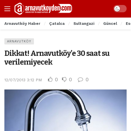
Arnavutköy Haber
Çatalca
Sultangazi
Güncel
Es
ARNAVUTKÖY
Dikkat! Arnavutköy’e 30 saat su
verilemiyecek
0
0
0
12/07/2013 3:12 PM