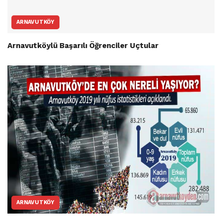
ARNAVUTKÖY
Arnavutköylü Başarılı Öğrenciler Uçtular
ARNAVUTKÖY