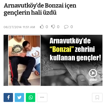
Arnavutköy’de Bonzai içen
gençlerin hali üzdü
0
0
0
06/27/2014 11:51 AM