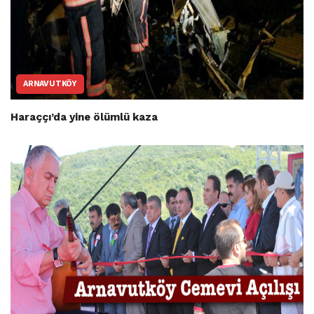
ARNAVUTKÖY
Haraççı’da yine ölümlü kaza