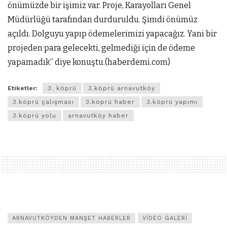
önümüzde bir işimiz var. Proje, Karayolları Genel
Müdürlüğü tarafından durduruldu. Şimdi önümüz
açıldı. Dolguyu yapıp ödemelerimizi yapacağız. Yani bir
projeden para gelecekti, gelmediği için de ödeme
yapamadık” diye konuştu.(haberdemi.com)
Etiketler:
3. köprü
3.köprü arnavutköy
3.köprü çalışması
3.köprü haber
3.köprü yapımı
3.köprü yolu
arnavutköy haber
ARNAVUTKÖYDEN MANŞET HABERLER
VIDEO GALERI