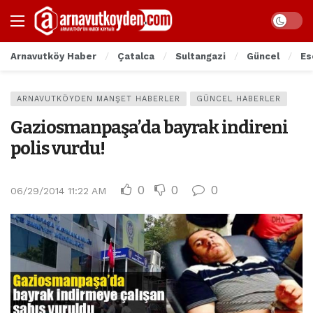
Arnavutköy Haber
Çatalca
Sultangazi
Güncel
Es
ARNAVUTKÖYDEN MANŞET HABERLER
GÜNCEL HABERLER
Gaziosmanpaşa’da bayrak indireni
polis vurdu!
0
0
0
06/29/2014 11:22 AM