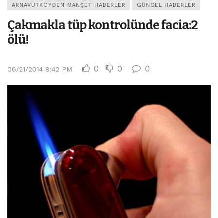
ARNAVUTKÖYDEN MANŞET HABERLER
GÜNCEL HABERLER
Çakmakla tüp kontrolünde facia:2
ölü!
0
0
0
06/21/2014 8:42 PM