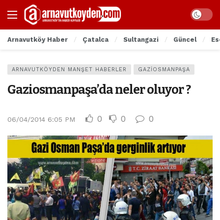
Arnavutköy Haber
Çatalca
Sultangazi
Güncel
Es
ARNAVUTKÖYDEN MANŞET HABERLER
GAZIOSMANPAŞA
Gaziosmanpaşa’da neler oluyor ?
0
0
0
06/04/2014 6:05 PM