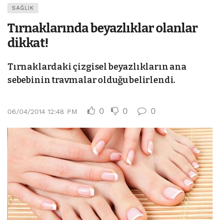
SAĞLIK
Tırnaklarında beyazlıklar olanlar
dikkat!
Tırnaklardaki çizgisel beyazlıkların ana
sebebinin travmalar olduğu belirlendi.
0
0
0
06/04/2014 12:48 PM