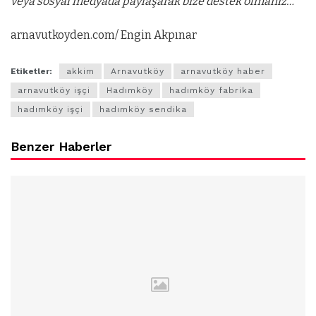
veya sosyal medyada paylaşarak bize destek olmanız…”
arnavutkoyden.com/ Engin Akpınar
Etiketler:
akkim
Arnavutköy
arnavutköy haber
arnavutköy işçi
Hadımköy
hadımköy fabrika
hadımköy işçi
hadımköy sendika
Benzer Haberler