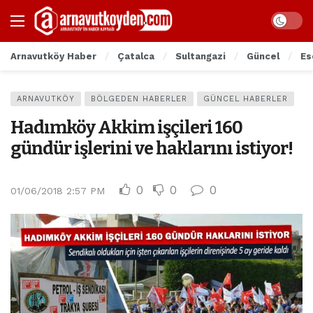
Arnavutköy Haber
Çatalca
Sultangazi
Güncel
Es
ARNAVUTKÖY
BÖLGEDEN HABERLER
GÜNCEL HABERLER
Hadımköy Akkim işçileri 160
gündür işlerini ve haklarını istiyor!
0
0
0
01/06/2018 2:57 PM