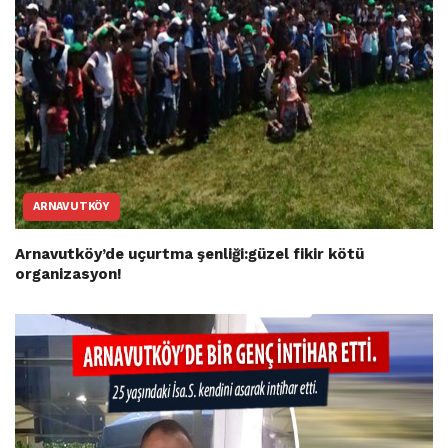
ARNAVUTKÖY
Arnavutköy’de uçurtma şenliği:güzel fikir kötü
organizasyon!