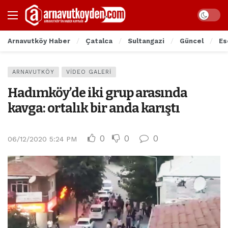
Arnavutköy Haber
Çatalca
Sultangazi
Güncel
Es
ARNAVUTKÖY
VIDEO GALERI
Hadımköy’de iki grup arasında
kavga: ortalık bir anda karıştı
0
0
0
06/12/2020 5:24 PM