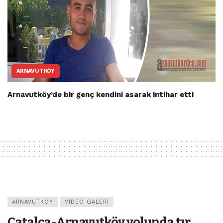
ARNAVUTKÖY
Arnavutköy’de bir genç kendini asarak intihar etti
ARNAVUTKÖY
VIDEO GALERI
Çatalca-Arnavutköy yolunda tır