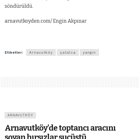
söndürüldü.
arnavutkoyden.com/ Engin Akpınar
Etiketler:
Arnavutköy
çatalca
yangın
ARNAVUTKÖY
Arnavutköy’de toptancı aracını
soyan hırsızlar suçüstü