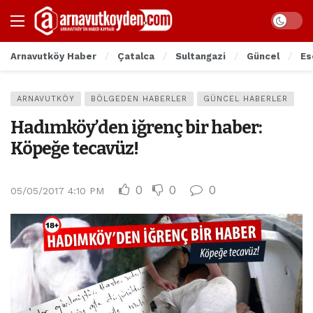
Arnavutköy Haber
Çatalca
Sultangazi
Güncel
Es
ARNAVUTKÖY
BÖLGEDEN HABERLER
GÜNCEL HABERLER
Hadımköy’den iğrenç bir haber:
Köpeğe tecavüz!
0
0
0
05/05/2017 4:10 PM