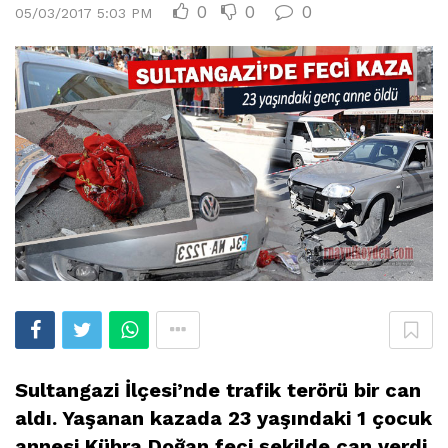
0
0
0
05/03/2017 5:03 PM
Sultangazi İlçesi’nde trafik terörü bir can
aldı. Yaşanan kazada 23 yaşındaki 1 çocuk
annesi Kübra Doğan feci şekilde can verdi.