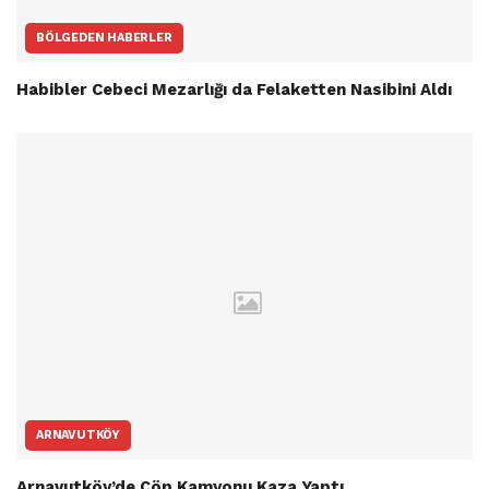
BÖLGEDEN HABERLER
Habibler Cebeci Mezarlığı da Felaketten Nasibini Aldı
ARNAVUTKÖY
Arnavutköy’de Çöp Kamyonu Kaza Yaptı