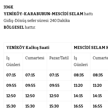
336K
YENİKÖY-KARABURUN-MESCİDİ SELAM
hattı
Gidiş-Dönüş sefer süresi: 240 Dakika
BÖLGESEL
hattır.
YENİKÖY Kalkış Saati
MESCİDİ SELAM K
İş
Cumartesi
Pazar/Tatil
İş
Cumarte
Günleri
Günleri
07:15
07:15
07:15
08:35
08:35
09:55
09:55
09:55
11:20
11:20
12:50
12:50
12:50
14:15
14:15
15:30
15:30
15:30
16:55
16:55