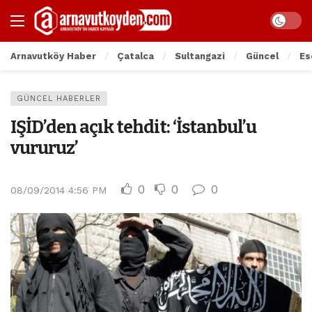
Arnavutköy Haber
Çatalca
Sultangazi
Güncel
Es
GÜNCEL HABERLER
IŞİD’den açık tehdit: ‘İstanbul’u
vururuz’
0
0
0
08/09/2014 4:56 PM