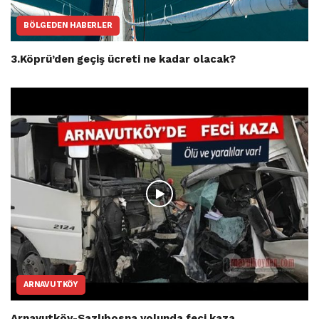
BÖLGEDEN HABERLER
3.Köprü’den geçiş ücreti ne kadar olacak?
ARNAVUTKÖY
Arnavutköy-Sazlıbosna yolunda feci kaza