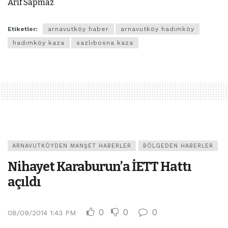
Arif Sapmaz
Etiketler:
arnavutköy haber
arnavutköy hadımköy
hadımköy kaza
sazlıbosna kaza
ARNAVUTKÖYDEN MANŞET HABERLER
BÖLGEDEN HABERLER
Nihayet Karaburun’a İETT Hattı
açıldı
0
0
0
08/09/2014 1:43 PM