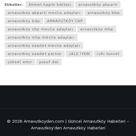
Etiketler:
Ahmet haşim baltacı
arnavutköy akparti
arnavutköy akparti meclis adayları
arnavutköy bbp
arnavutköy bdp
ARNAVUTKÖY CHP
arnavutköy chp meclis adayları
arnavutköy mhp
arnavutköy mhp meclis adayları
arnavutköy saadet meclis adayları
arnavutköy saadet partisi
JALE İYEM
ruhi tuncel
yüksel emir
yusuf dal
© 2026
Arnavutkoyden.com | Güncel Arnavutköy Haberleri
-
Arnavutköy'den Arnavutköy Haberleri