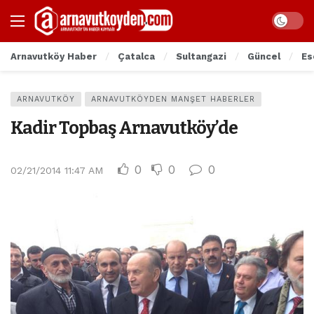
Arnavutköy Haber
Çatalca
Sultangazi
Güncel
Es
ARNAVUTKÖY
ARNAVUTKÖYDEN MANŞET HABERLER
Kadir Topbaş Arnavutköy’de
0
0
0
02/21/2014 11:47 AM