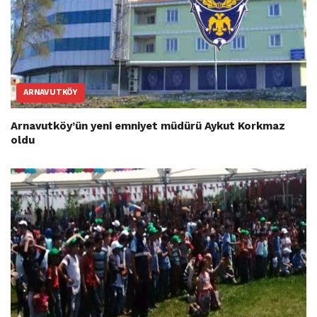
ARNAVUTKÖY
Arnavutköy’ün yeni emniyet müdürü Aykut Korkmaz
oldu