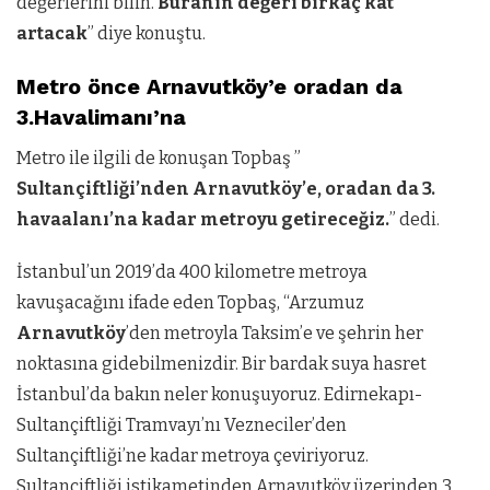
değerlerini bilin.
Buranın değeri birkaç kat
artacak
” diye konuştu.
Metro önce Arnavutköy’e oradan da
3.Havalimanı’na
Metro ile ilgili de konuşan Topbaş ”
Sultançiftliği’nden Arnavutköy’e, oradan da 3.
havaalanı’na kadar metroyu getireceğiz.
” dedi.
İstanbul’un 2019’da 400 kilometre metroya
kavuşacağını ifade eden Topbaş, “Arzumuz
Arnavutköy
’den metroyla Taksim’e ve şehrin her
noktasına gidebilmenizdir. Bir bardak suya hasret
İstanbul’da bakın neler konuşuyoruz. Edirnekapı-
Sultançiftliği Tramvayı’nı Vezneciler’den
Sultançiftliği’ne kadar metroya çeviriyoruz.
Sultançiftliği istikametinden Arnavutköy üzerinden 3.