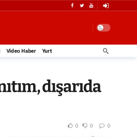
i
Video Haber
Yurt
anıtım, dışarıda
0
0
0