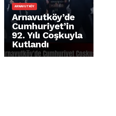
ARNAVUTKÖY
ARNA
Arnavutköy’de
Mu
Cumhuriyet’in
Ca
92. Yılı Coşkuyla
Öz
Kutlandı
id
ge