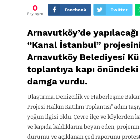
0
Facebook
Twitter
Paylaşım
Arnavutköy’de yapılacağı
“Kanal İstanbul” projesin
Arnavutköy Belediyesi Kü
toplantıya kapı önündeki 
damga vurdu.
Ulaştırma, Denizcilik ve Haberleşme Bakanl
Projesi Halkın Katılım Toplantısı” adını ta
yoğun ilgisi oldu. Çevre ilçe ve köylerden k
ve kapıda kaldıklarını beyan eden; projeni
durumu ve açıklanan çed raporunu protesto