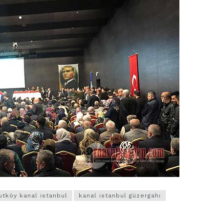
utköy kanal istanbul
kanal istanbul güzergahı