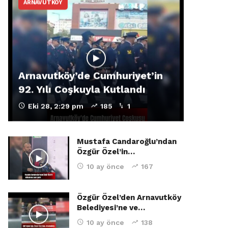
ARNAVUTKÖY
Arnavutköy’de Cumhuriyet’in
92. Yılı Coşkuyla Kutlandı
Eki 28, 2:29 pm
185
1
Mustafa Candaroğlu’ndan
Özgür Özel’in…
10 ay önce
167
Özgür Özel’den Arnavutköy
Belediyesi’ne ve…
10 ay önce
138