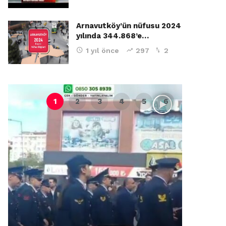
Arnavutköy’ün nüfusu 2024
yılında 344.868’e…
1 yıl önce
297
2