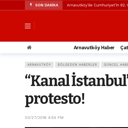
SON DAKİKA
Arnavutköy’de Cumhuriyet’in 92. Y
Mustafa Candaroğlu’ndan Özgür Öze
Özgür Özel’den Arnavutköy Beledi
Arnavutköy’ün nüfusu 2024 yılınd
Arnavutköy Taşoluk’ta seyir halin
Arnavutköy Haber
Çat
Arnavutköy İmrahor Mahallesi saki
Arnavutköy’de 29 Ekim Cumhuriye
ARNAVUTKÖY
BÖLGEDEN HABERLER
GÜNCEL HAB
Toprak kaydı: 3 hafriyat kamyonu b
“Kanal İstanbul”
İstanbul Havalimanı yolundaki kaz
Arnavutkoy Belediyesi’ne su baskı
protesto!
03/27/2018 4:54 PM