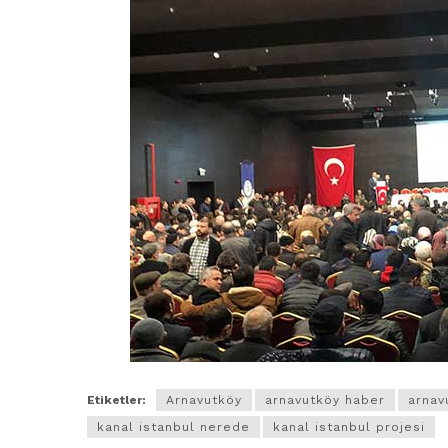
Etiketler:
Arnavutköy
arnavutköy haber
arnav
kanal istanbul nerede
kanal istanbul projesi