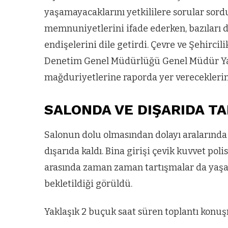
yaşamayacaklarını yetkililere sorular sordu
memnuniyetlerini ifade ederken, bazıları
endişelerini dile getirdi. Çevre ve Şehircil
Denetim Genel Müdürlüğü Genel Müdür Yard
mağduriyetlerine raporda yer vereceklerini
SALONDA VE DIŞARIDA T
Salonun dolu olmasından dolayı aralarınd
dışarıda kaldı. Bina girişi çevik kuvvet poli
arasında zaman zaman tartışmalar da yaşan
bekletildiği görüldü.
Yaklaşık 2 buçuk saat süren toplantı konuş