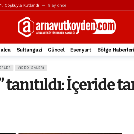
ılı Coşkuyla Kutlandı
9 ay önce
l’in iddialarına yanıt geldi
10 ay önce
yesi’ne ve Mustafa Candaroğlu’na yönelik suçlamalar
10 ay önce
a 344.868’e ulaştı
1 yıl önce
deki otomobil alev alev yandı.
2 yıl önce
alca
Sultangazi
Güncel
Esenyurt
Bölge Haberler
nleri protesto gösterisi düzenledi
2 yıl önce
t Bayramı kutlamaları coşkuyla gerçekleşti
2 yıl önce
ERLER
VIDEO GALERI
irbirlerinin üzerine devrildi
2 yıl önce
 tanıtıldı: İçeride t
ada, taksideki yolcu öldü
3 yıl önce
nı tepkisi
3 yıl önce