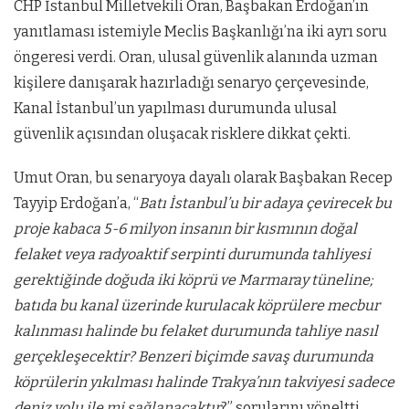
CHP İstanbul Milletvekili Oran, Başbakan Erdoğan’ın
yanıtlaması istemiyle Meclis Başkanlığı’na iki ayrı soru
öngeresi verdi. Oran, ulusal güvenlik alanında uzman
kişilere danışarak hazırladığı senaryo çerçevesinde,
Kanal İstanbul’un yapılması durumunda ulusal
güvenlik açısından oluşacak risklere dikkat çekti.
Umut Oran, bu senaryoya dayalı olarak Başbakan Recep
Tayyip Erdoğan’a, “
Batı İstanbul’u bir adaya çevirecek bu
proje kabaca 5-6 milyon insanın bir kısmının doğal
felaket veya radyoaktif serpinti durumunda tahliyesi
gerektiğinde doğuda iki köprü ve Marmaray tüneline;
batıda bu kanal üzerinde kurulacak köprülere mecbur
kalınması halinde bu felaket durumunda tahliye nasıl
gerçekleşecektir? Benzeri biçimde savaş durumunda
köprülerin yıkılması halinde Trakya’nın takviyesi sadece
deniz yolu ile mi sağlanacaktır
?” sorularını yöneltti.