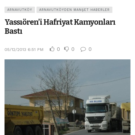
ARNAVUTKÖY
ARNAVUTKÖYDEN MANŞET HABERLER
Yassıören’i Hafriyat Kamyonları
Bastı
0
0
0
05/12/2013 6:51 PM