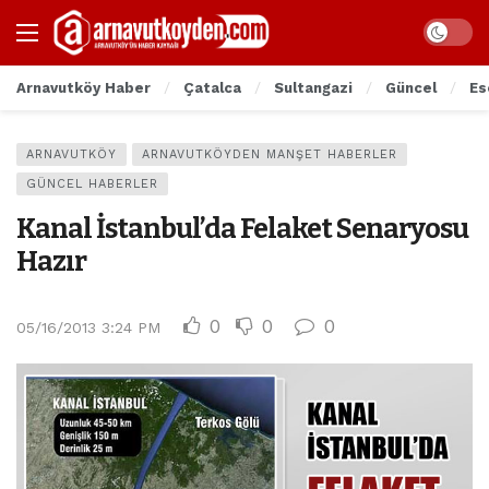
Arnavutköy Haber
Çatalca
Sultangazi
Güncel
Es
ARNAVUTKÖY
ARNAVUTKÖYDEN MANŞET HABERLER
GÜNCEL HABERLER
Kanal İstanbul’da Felaket Senaryosu
Hazır
0
0
0
05/16/2013 3:24 PM