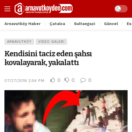
Arnavutköy Haber
Çatalca
Sultangazi
Güncel
Es
ARNAVUTKÖY
VIDEO GALERI
Kendisini taciz eden şahsı
kovalayarak, yakalattı
0
0
0
07/27/2019 2:54 PM