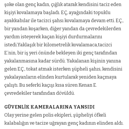
şoke olan genç kadın, çığlık atarak kendisini taciz eden
kişiyi kovalamaya başladı. E.Ç, ayağındaki topuklu
ayakkabılar ile tacizci şahsı kovalamaya devam etti. E.Ç.,
bir yandan koşarken, diğer yandan da çevredekilerden
yardım isteyerek kaçan kişiyi durdurmalarını
istedi.Yaklaşık bir kilometrelik kovalamaca,tacizci
E.’nin, bir iş yeri önünde bekleyen iki genç tarafından
yakalanmasına kadar sürdü. Yakalanan kişinin yanına
gelen E.Ç., tokat atmak isterken şüpheli şahıs, kendisini
yakalayanların elinden kurtularak yeniden kaçmaya
çalıştı. Bu seferki kaçışı kısa süren Kenan E.
çevredekiler tarafından dövüldü.
GÜVENLİK KAMERALARINA YANSIDI
Olay yerine gelen polis ekipleri, şüpheliyi öfkeli
kalabalığın ve tacize uğrayan genç kadının elinden aldı.