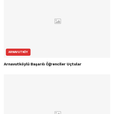
ARNAVUTKÖY
Arnavutköylü Başarılı Öğrenciler Uçtular