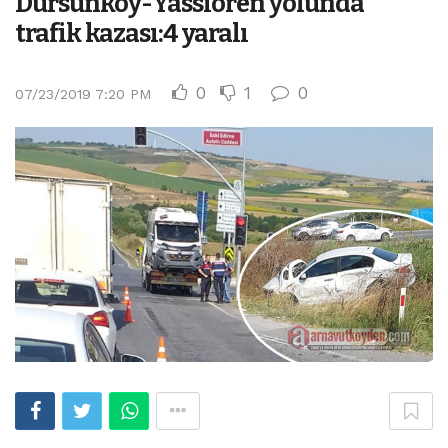
Dursunköy-Yassıören yolunda
trafik kazası:4 yaralı
0
1
0
07/23/2019 7:20 PM