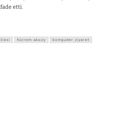
ade etti.
llesi
hürrem aksoy
komşuder ziyaret