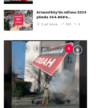
Arnavutköy’ün nüfusu 2024
yılında 344.868’e…
2 yıl önce
301
2