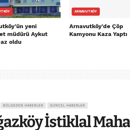
UTKÖY
ARNAVUTKÖY
utköy’ün yeni
Arnavutköy’de Çöp
et müdürü Aykut
Kamyonu Kaza Yaptı
az oldu
BÖLGEDEN HABERLER
GÜNCEL HABERLER
azköy İstiklal Mah