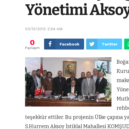
Yönetimi Aksoy’
03/12/2012 2:54 AM
0
Facebook
Twitter
Paylaşım
Boğa
Kuru
makam
Yöne
Mutl
rehb
teşekkür ettiler. Bu projenin Ülke çapına
S.Hurrem Aksoy İstiklal Mahallesi KOMŞUD