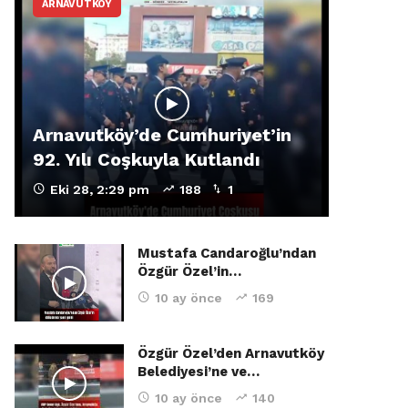
ARNAVUTKÖY
Arnavutköy’de Cumhuriyet’in
92. Yılı Coşkuyla Kutlandı
Eki 28, 2:29 pm
188
1
Mustafa Candaroğlu’ndan
Özgür Özel’in…
10 ay önce
169
Özgür Özel’den Arnavutköy
Belediyesi’ne ve…
10 ay önce
140