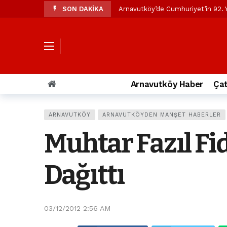
SON DAKİKA
Arnavutköy’de Cumhuriyet’in 92. Y
Mustafa Candaroğlu’ndan Özgür Öze
Özgür Özel’den Arnavutköy Beledi
Arnavutköy’ün nüfusu 2024 yılınd
Arnavutköy Taşoluk’ta seyir halin
Arnavutköy Haber
Çat
Arnavutköy İmrahor Mahallesi saki
Arnavutköy’de 29 Ekim Cumhuriye
ARNAVUTKÖY
ARNAVUTKÖYDEN MANŞET HABERLER
Toprak kaydı: 3 hafriyat kamyonu b
Muhtar Fazıl Fi
İstanbul Havalimanı yolundaki kaz
Arnavutkoy Belediyesi’ne su baskı
Dağıttı
03/12/2012 2:56 AM