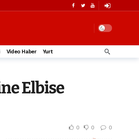
i
Video Haber
Yurt
ine Elbise
0
0
0