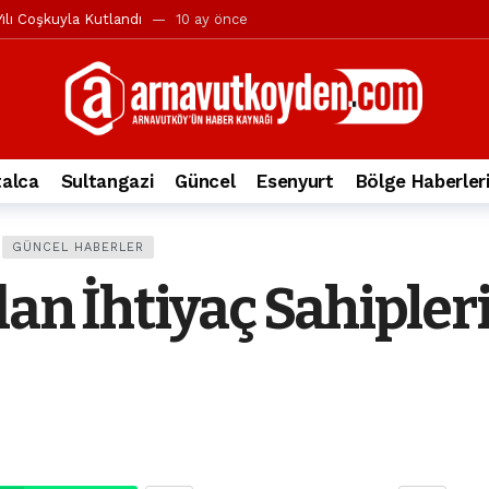
ılı Coşkuyla Kutlandı
10 ay önce
l’in iddialarına yanıt geldi
10 ay önce
yesi’ne ve Mustafa Candaroğlu’na yönelik suçlamalar
10 ay önce
a 344.868’e ulaştı
2 yıl önce
deki otomobil alev alev yandı.
2 yıl önce
alca
Sultangazi
Güncel
Esenyurt
Bölge Haberler
nleri protesto gösterisi düzenledi
2 yıl önce
t Bayramı kutlamaları coşkuyla gerçekleşti
2 yıl önce
GÜNCEL HABERLER
irbirlerinin üzerine devrildi
2 yıl önce
dan İhtiyaç Sahipler
ada, taksideki yolcu öldü
3 yıl önce
nı tepkisi
3 yıl önce