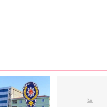
VIDEO GALERI
ün
Arnavutköy
Taşoluk’ta seyir
halindeki
ştı
otomobil alev
alev yandı.