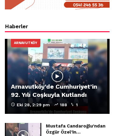
Haberler
ARNAVUTKÖY
Arnavutköy’de Cumhuriyet’in
92. Yılı Coşkuyla Kutlandı
Eki 28, 2:29 pm
188
1
Mustafa Candaroğlu’ndan
Özgür Özel’in…