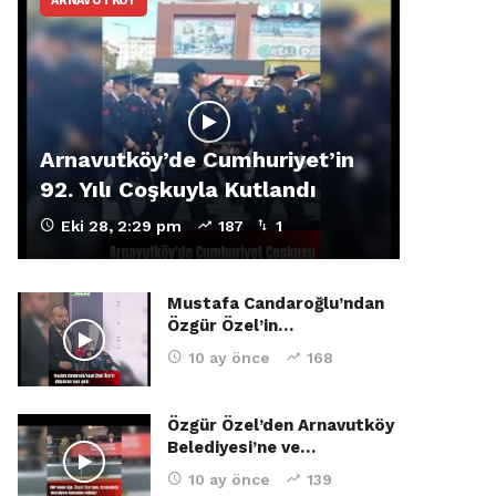
ARNAVUTKÖY
Arnavutköy’de Cumhuriyet’in
92. Yılı Coşkuyla Kutlandı
Eki 28, 2:29 pm
187
1
Mustafa Candaroğlu’ndan
Özgür Özel’in…
10 ay önce
168
Özgür Özel’den Arnavutköy
Belediyesi’ne ve…
10 ay önce
139