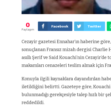
0
Facebook
Twitter
Paylaşım
Cezayir gazetesi Ennahar’ın haberine göre, 
sonuçlanan Fransız mizah dergisi Charlie He
asıllı Şerif ve Said Kouachi’nin Cezayir’de 
makamları cenazeleri teslim almak için Fran
Konuyla ilgili kaynaklara dayandırılan hab
iletildiğini belirtti. Gazeteye göre, Kouach
bulunmadığı gerekçesiyle talep hızlı bir şeki
reddedildi.