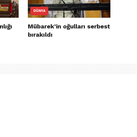
DÜNYA
lığı
Mübarek’in oğulları serbest
bırakıldı