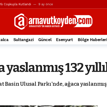
ılı Coşkuyla Kutlandı
9 ay önce
l’in iddialarına yanıt geldi
10 ay önce
yesi’ne ve Mustafa Candaroğlu’na yönelik suçlamalar
10 ay önce
a 344.868’e ulaştı
2 yıl önce
deki otomobil alev alev yandı.
2 yıl önce
alca
Sultangazi
Güncel
Esenyurt
Bölge Haberler
nleri protesto gösterisi düzenledi
2 yıl önce
t Bayramı kutlamaları coşkuyla gerçekleşti
2 yıl önce
irbirlerinin üzerine devrildi
2 yıl önce
 yaslanmış 132 yıll
ada, taksideki yolcu öldü
3 yıl önce
nı tepkisi
3 yıl önce
 Basin Ulusal Parkı'nde, ağaca yaslanmış 1