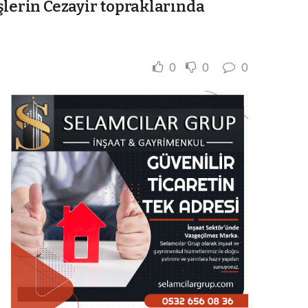
şlerin Cezayir topraklarında
0
0
0