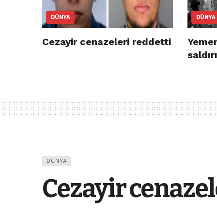
DÜNYA
DÜNYA
Cezayir cenazeleri reddetti
Yemen’
saldır
DÜNYA
Cezayir cenazel