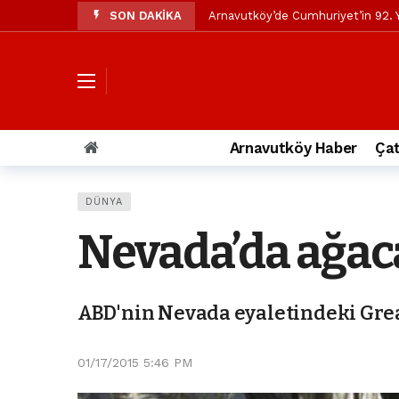
SON DAKİKA
Arnavutköy’de Cumhuriyet’in 92. Y
Mustafa Candaroğlu’ndan Özgür Öze
Özgür Özel’den Arnavutköy Beledi
Arnavutköy’ün nüfusu 2024 yılınd
Arnavutköy Taşoluk’ta seyir halin
Arnavutköy Haber
Çat
Arnavutköy İmrahor Mahallesi saki
Arnavutköy’de 29 Ekim Cumhuriye
DÜNYA
Toprak kaydı: 3 hafriyat kamyonu b
Nevada’da ağaca
İstanbul Havalimanı yolundaki kaz
Arnavutkoy Belediyesi’ne su baskı
ABD'nin Nevada eyaletindeki Great
01/17/2015 5:46 PM