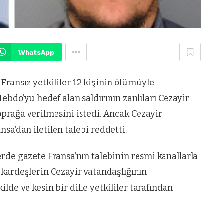
WhatsApp
Fransız yetkililer 12 kişinin ölümüyle
bdo’yu hedef alan saldırının zanlıları Cezayir
toprağa verilmesini istedi. Ancak Cezayir
sa’dan iletilen talebi reddetti.
erde gazete Fransa’nın talebinin resmi kanallarla
i kardeşlerin Cezayir vatandaşlığının
lde ve kesin bir dille yetkililer tarafından