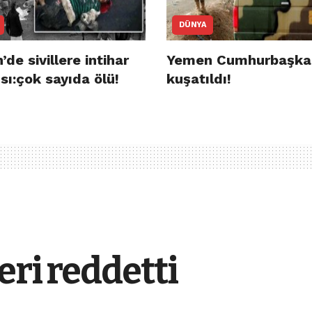
DÜNYA
de sivillere intihar
Yemen Cumhurbaşkan
ısı:çok sayıda ölü!
kuşatıldı!
eri reddetti