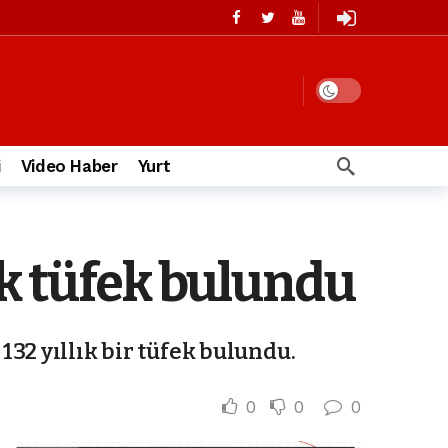
i
Video Haber
Yurt
ık tüfek bulundu
32 yıllık bir tüfek bulundu.
0
0
0