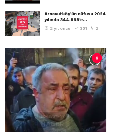
Arnavutköy’ün nüfusu 2024
yılında 344.868’e…
2 yıl önce
301
2