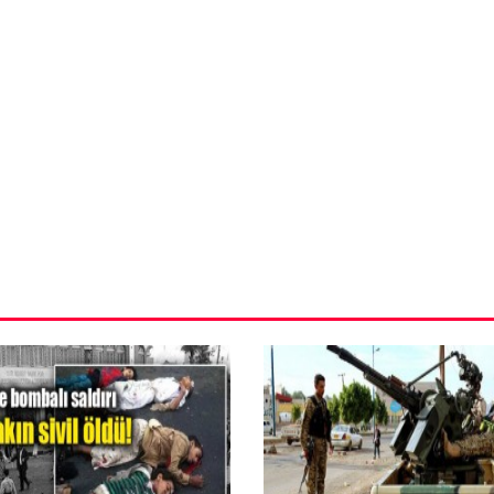
VIDEO GALERI
ün
Arnavutköy
Taşoluk’ta seyir
halindeki
ştı
otomobil alev
alev yandı.