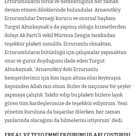
Erzurumluların birlik ve beraberliğinin her zaman
devam etmesi dileklerinde bulundular. Arnavutköy
Erzurumlular Derneği kurucu ve onursal başkanı
Turgut Altınkaynak’a da yapmış olduğu hizmetlerden
dolayı Ak Parti’li vekil Mürteza Zengin tarafından
teşekkür plaketi sunuldu. Erzurumlu olmaktan,
Erzurumluların bütünlüğü için çalışmalar yapmaktan
onur ve gurur duyduğunu ifade eden Turgut
Altınkaynak, “Arnavutköy’deki Erzurumlu
hemşerilerimiz için kim taşın altına elini koymuşsa
hepsinden Allah razı olsun. Bizler de naçizane bir şeyler
yapmaya çalıştık. Takdir edip bu plaketi bizlere layık
gören tüm kardeşlerimize de teşekkür ediyorum. Yeni
yönetim kuruluna da başarılar dilerken, her zaman
yanlarında olacağımı da bilmelerini istiyorum” dedi.
ERKAL VE TEYO EMMİ ERZURUMLULARI COŞTURDU