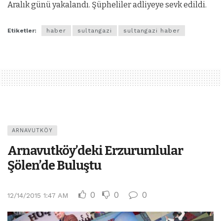
Aralık günü yakalandı. Şüpheliler adliyeye sevk edildi.
Etiketler:
haber
sultangazi
sultangazi haber
ARNAVUTKÖY
Arnavutköy’deki Erzurumlular
Şölen’de Buluştu
0
0
0
12/14/2015 1:47 AM