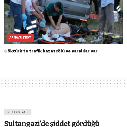
ARNAVUTKÖY
Göktürk’te trafik kazası:ölü ve yaralılar var
SULTANGAZI
Sultangazi’de şiddet gördüğü