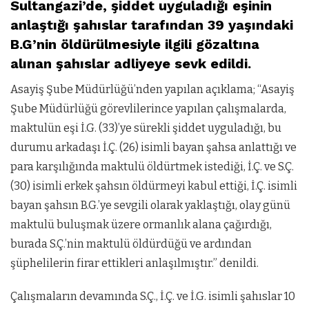
Sultangazi’de, şiddet uyguladığı eşinin
anlaştığı şahıslar tarafından 39 yaşındaki
B.G’nin öldürülmesiyle ilgili gözaltına
alınan şahıslar adliyeye sevk edildi.
Asayiş Şube Müdürlüğü’nden yapılan açıklama; “Asayiş
Şube Müdürlüğü görevlilerince yapılan çalışmalarda,
maktulün eşi İ.G. (33)’ye sürekli şiddet uyguladığı, bu
durumu arkadaşı İ.Ç. (26) isimli bayan şahsa anlattığı ve
para karşılığında maktulü öldürtmek istediği, İ.Ç. ve S.Ç.
(30) isimli erkek şahsın öldürmeyi kabul ettiği, İ.Ç. isimli
bayan şahsın B.G.’ye sevgili olarak yaklaştığı, olay günü
maktulü buluşmak üzere ormanlık alana çağırdığı,
burada S.Ç.’nin maktulü öldürdüğü ve ardından
şüphelilerin firar ettikleri anlaşılmıştır.” denildi.
Çalışmaların devamında S.Ç., İ.Ç. ve İ.G. isimli şahıslar 10