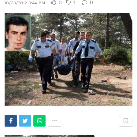
0
1
0
10/03/2012 3:44 PM