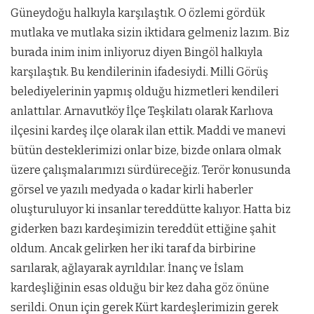
Güneydoğu halkıyla karşılaştık. O özlemi gördük
mutlaka ve mutlaka sizin iktidara gelmeniz lazım. Biz
burada inim inim inliyoruz diyen Bingöl halkıyla
karşılaştık. Bu kendilerinin ifadesiydi. Milli Görüş
belediyelerinin yapmış olduğu hizmetleri kendileri
anlattılar. Arnavutköy İlçe Teşkilatı olarak Karlıova
ilçesini kardeş ilçe olarak ilan ettik. Maddi ve manevi
bütün desteklerimizi onlar bize, bizde onlara olmak
üzere çalışmalarımızı sürdüreceğiz. Terör konusunda
görsel ve yazılı medyada o kadar kirli haberler
oluşturuluyor ki insanlar tereddütte kalıyor. Hatta biz
giderken bazı kardeşimizin tereddüt ettiğine şahit
oldum. Ancak gelirken her iki taraf da birbirine
sarılarak, ağlayarak ayrıldılar. İnanç ve İslam
kardeşliğinin esas olduğu bir kez daha göz önüne
serildi. Onun için gerek Kürt kardeşlerimizin gerek