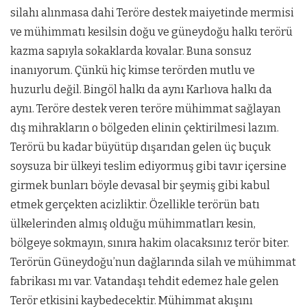
silahı alınmasa dahi Teröre destek maiyetinde mermisi
ve mühimmatı kesilsin doğu ve güneydoğu halkı terörü
kazma sapıyla sokaklarda kovalar. Buna sonsuz
inanıyorum. Çünkü hiç kimse terörden mutlu ve
huzurlu değil. Bingöl halkı da aynı Karlıova halkı da
aynı. Teröre destek veren teröre mühimmat sağlayan
dış mihrakların o bölgeden elinin çektirilmesi lazım.
Terörü bu kadar büyütüp dışarıdan gelen üç buçuk
soysuza bir ülkeyi teslim ediyormuş gibi tavır içersine
girmek bunları böyle devasal bir şeymiş gibi kabul
etmek gerçekten acizliktir. Özellikle terörün batı
ülkelerinden almış olduğu mühimmatları kesin,
bölgeye sokmayın, sınıra hakim olacaksınız terör biter.
Terörün Güneydoğu’nun dağlarında silah ve mühimmat
fabrikası mı var. Vatandaşı tehdit edemez hale gelen
Terör etkisini kaybedecektir. Mühimmat akışını