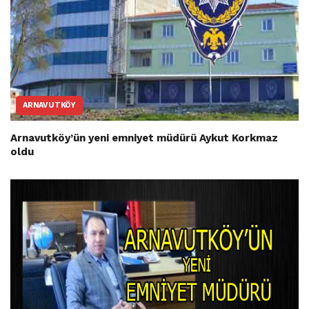
ARNAVUTKÖY
Arnavutköy’ün yeni emniyet müdürü Aykut Korkmaz
oldu