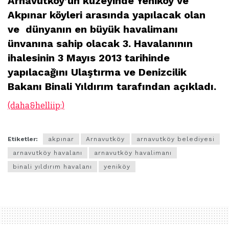
Arnavutköy’ün kuzeyinde Yeniköy ve
Akpınar köyleri arasında yapılacak olan
ve dünyanın en büyük havalimanı
ünvanına sahip olacak 3. Havalanının
ihalesinin 3 Mayıs 2013 tarihinde
yapılacağını
Ulaştırma ve Denizcilik
Bakanı Binali Yıldırım tarafından
açıkladı.
(daha&helliip;)
Etiketler:
akpınar
Arnavutköy
arnavutköy belediyesi
arnavutköy havalanı
arnavutköy havalimanı
binali yıldırım havalanı
yeniköy