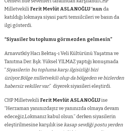
Cemevi’nde sevenleri tarafından karşılandı.CHP
Milletvekili
Ferit Mevlüt ASLANOĞLU ‘nun
da
katıldığı lokmaya siyasi parti temsilcileri ve basın da
ilgi gösterdi.
“Siyasiler bu toplumu görmezden gelmesin”
Arnavutköy Hacı Bektaş-ı Veli Kültürünü Yaşatma ve
Tanıtma Der. Bşk. Yüksel YILMAZ yaptığı konuşmada
“
Siyasilerin bu topluma karşı ilgisizliği bizi
üzüyor.Bölge milletvekili olup da bölgeden ve bizlerden
habersiz vekiller var
.” diyerek siyasileri eleştirdi.
CHP Milletvekili
Ferit Mevlüt ASLANOĞLU
ise
“Herzaman yanınızdayız ve yanınızda olmaya devam
edeceğiz,Lokmanız kabul olsun.” derken siyasilerin
eleştirilmesine karşılık ise
kasap sevdiği postu yerden