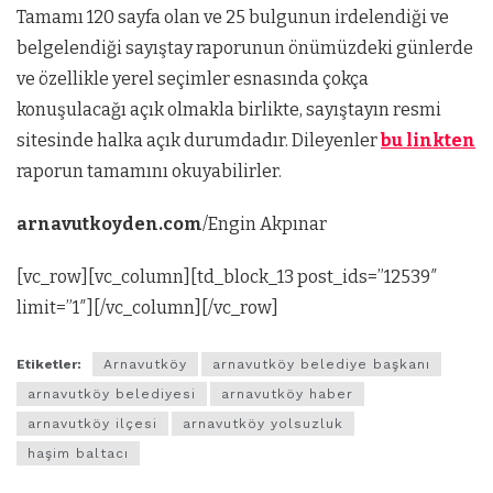
Tamamı 120 sayfa olan ve 25 bulgunun irdelendiği ve
belgelendiği sayıştay raporunun önümüzdeki günlerde
ve özellikle yerel seçimler esnasında çokça
konuşulacağı açık olmakla birlikte, sayıştayın resmi
sitesinde halka açık durumdadır. Dileyenler
bu linkten
raporun tamamını okuyabilirler.
arnavutkoyden.com
/Engin Akpınar
[vc_row][vc_column][td_block_13 post_ids=”12539″
limit=”1″][/vc_column][/vc_row]
Etiketler:
Arnavutköy
arnavutköy belediye başkanı
arnavutköy belediyesi
arnavutköy haber
arnavutköy ilçesi
arnavutköy yolsuzluk
haşim baltacı