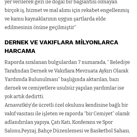
yer verilerek gezi ile doğal bir bağlantısı olmayan
birçok iş, hizmet ve mal alımı için rekabet engellenmiş
ve kamu kaynaklarının uygun şartlarda elde
edilmesinin önüne geçilmiştir”
DERNEK VE VAKIFLARA MİLYONLARCA
HARCAMA
Raporda sıralanan bulgulardan 7 numarada, ” Belediye
Tarafından Dernek ve Vakıflara Mevzuata Aykırı Olarak
Yardımda Bulunulması” başlığında aktarılan, bazı
dernek ve cemiyetlere usulsüz yapılan yardımlar ise
yok artık dedirtti.
Arnavutköy’de ücretli özel okulunu kendisine bağlı bir
vakıf vasıtası ile işleten ve raporda “bir Cemiyet” olarak
adlandırılan yapıya, Çatı Katı, Konferans ve Spor
Salonu,Peyzaj, Bahçe Düzenlemesi ve Basketbol Sahası,