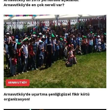
Arnavutköy’ün 2019 yılı nüfusu açıklandı:
Arnavutköy’de en çok nereli var?
ARNAVUTKÖY
Arnavutköy’de uçurtma şenliği:güzel fikir kötü
organizasyon!