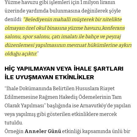
Yüzme havuzu gibi işlemleri için 1 milyon liranın
üzerinde yardımda bulunmasına değinilerek şöyle
denildi:
“Belediyenin mahalli müşterek bir nitelikte
olmayan özel okul binasına yüzme havuzu,konferans
salonu, spor salonu, çatı imalatı ile bahçe ve peyzaj
düzenlemesi yapılmasının mevzuat hükümlerine aykırı
olduğu açıktır.
”
HİÇ YAPILMAYAN VEYA İHALE ŞARTLARI
İLE UYUŞMAYAN ETKİNLİKLER
“İhale Dokümanında Belirtilen Hususlara Riayet
Edilmemesine Rağmen Hakediş Ödemelerinin Tam
Olarak Yapılması” başlığında ise Arnavutköy’de yapılan
veya yapılmış gibi gösterilen etkinliklere mercek
tutuldu.
Örneğin
Anneler Günü
etkinliği kapsamında ünlü bir