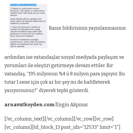
Basın bildirisinin yayınlanmasının
ardından ise vatandaşlar sosyal medyada paylaşım ve
yorumları ile eleştiri getirmeye devam ettiler. Bir
vatandaş, “195 milyonun %4 ü 8 milyon para yapıyor. Bu
tutar 1 sene için çok az bir şey mi de hafifleterek
yazıyorsunuz?” diyerek tepki gösterdi.
arnavutkoyden.com
/Engin Akpınar
[/vc_column_text][/vc_column][/vc_row][vc_row]
[vc_column][td_block_13 post_ids=”12533″ limit=”1″]