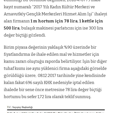
kayıt numaralı “2017 Yılı Kadın Kültür Merkezi ve
Arnavutköy Gençlik Merkezleri Hizmet Alım İşi” ihaleyi
alan firmanın
1 m hortum için 78 lira
,
1 kettle için
500 lira
, bulaşık makinesi parlatıcısı için ise 300 lira
değer biçtiği gözlendi.
Birim piyasa değerinin yaklaşık %90 üzerinde bir
fiyatlandırma ile ihale edilen mal ve hizmetler için
kamu zararı oluştuğu raporda belirtiliyor. İşin bir diğer
tuhaf kısmı ise aynı yüklenici firma aşağıdaki görselde
görüldüğü üzere, 08.12.2017 tarihinde yine kendisinde
kalan fakat 696 sayılı KHK nedeniyle iptal edilen
ihalede bir sene önce metresine 78 lira değer biçtiği
hortumu bu sefer 1,72 lira olarak teklif sunmuş.