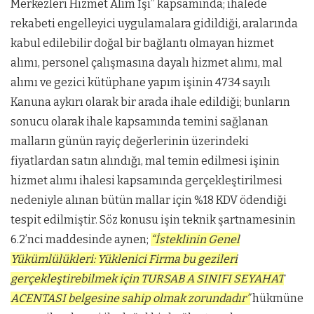
Merkezleri Hizmet Alım İşi” kapsamında; ihalede
rekabeti engelleyici uygulamalara gidildiği, aralarında
kabul edilebilir doğal bir bağlantı olmayan hizmet
alımı, personel çalışmasına dayalı hizmet alımı, mal
alımı ve gezici kütüphane yapım işinin 4734 sayılı
Kanuna aykırı olarak bir arada ihale edildiği; bunların
sonucu olarak ihale kapsamında temini sağlanan
malların günün rayiç değerlerinin üzerindeki
fiyatlardan satın alındığı, mal temin edilmesi işinin
hizmet alımı ihalesi kapsamında gerçekleştirilmesi
nedeniyle alınan bütün mallar için %18 KDV ödendiği
tespit edilmiştir. Söz konusu işin teknik şartnamesinin
6.2’nci maddesinde aynen;
“İsteklinin Genel
Yükümlülükleri: Yüklenici Firma bu gezileri
gerçekleştirebilmek için TURSAB A SINIFI
SEYAHAT
ACENTASI belgesine sahip olmak zorundadır”
hükmüne