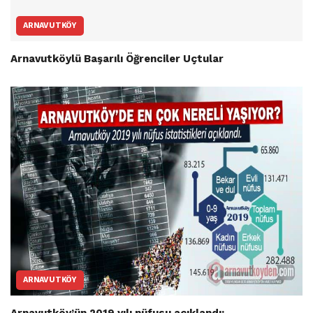
ARNAVUTKÖY
Arnavutköylü Başarılı Öğrenciler Uçtular
ARNAVUTKÖY