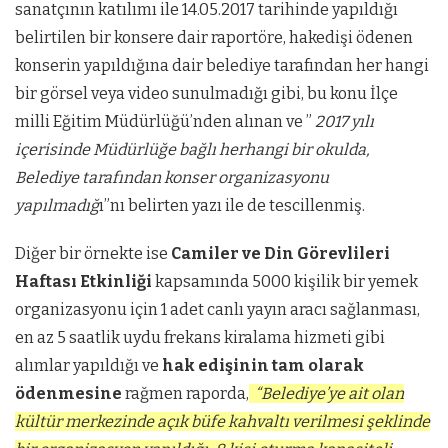
sanatçının katılımı ile 14.05.2017 tarihinde yapıldığı
belirtilen bir konsere dair raportöre, hakedişi ödenen
konserin yapıldığına dair belediye tarafından her hangi
bir görsel veya video sunulmadığı gibi, bu konu İlçe
milli Eğitim Müdürlüğü’nden alınan ve ”
2017 yılı
içerisinde Müdürlüğe bağlı herhangi bir okulda,
Belediye tarafından konser organizasyonu
yapılmadığ
ı”nı belirten yazı ile de tescillenmiş.
Diğer bir örnekte ise
Camiler ve Din Görevlileri
Haftası Etkinliği
kapsamında 5000 kişilik bir yemek
organizasyonu için 1 adet canlı yayın aracı sağlanması,
en az 5 saatlik uydu frekans kiralama hizmeti gibi
alımlar yapıldığı ve
hak edişinin tam olarak
ödenmesine
rağmen raporda,
“Belediye’ye ait olan
kültür merkezinde açık büfe kahvaltı verilmesi şeklinde