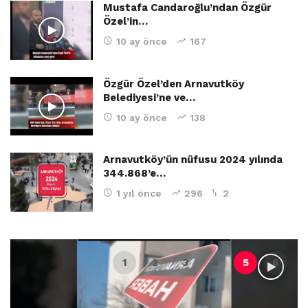
Mustafa Candaroğlu’ndan Özgür
Özel’in…
10 ay önce
167
Özgür Özel’den Arnavutköy
Belediyesi’ne ve…
10 ay önce
138
Arnavutköy’ün nüfusu 2024 yılında
344.868’e…
1 yıl önce
296
2