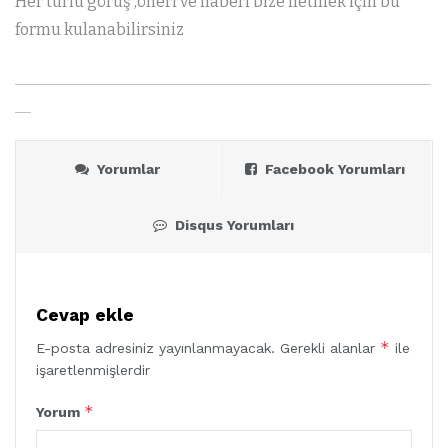
Her türlü görüş ,öneri ve haberi bize iletmek için bu
formu kulanabilirsiniz
____________________________________________________
__
Yorumlar
Facebook Yorumları
Disqus Yorumları
Cevap ekle
*
E-posta adresiniz yayınlanmayacak.
Gerekli alanlar
ile
işaretlenmişlerdir
*
Yorum