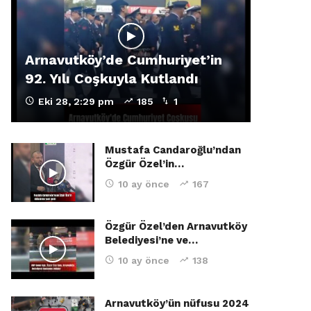
Arnavutköy’de Cumhuriyet’in
92. Yılı Coşkuyla Kutlandı
Eki 28, 2:29 pm
185
1
Mustafa Candaroğlu’ndan
Özgür Özel’in…
10 ay önce
167
Özgür Özel’den Arnavutköy
Belediyesi’ne ve…
10 ay önce
138
Arnavutköy’ün nüfusu 2024