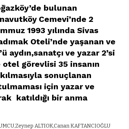
ğazköy’de bulunan
navutköy Cemevi’nde 2
mmuz 1993 yılında Sivas
dımak Oteli’nde yaşanan ve
’ü aydın,sanatçı ve yazar 2’si
 otel görevlisi 35 insanın
kılmasıyla sonuçlanan
tulmaması için yazar ve
rak katıldığı bir anma
e MUMCU,Zeynep ALTIOK,Canan KAFTANCIOĞLU