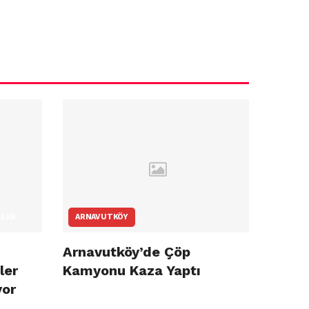
RLER
ARNAVUTKÖY
Arnavutköy’de Çöp
ler
Kamyonu Kaza Yaptı
yor