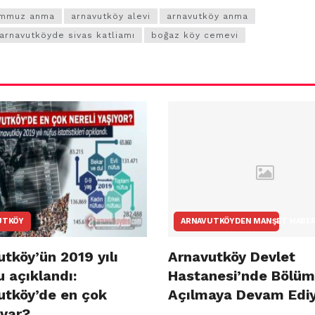
emmuz anma
arnavutköy alevi
arnavutköy anma
arnavutköyde sivas katliamı
boğaz köy cemevi
UTKÖY
ARNAVUTKÖYDEN MANŞET HABE
tköy’ün 2019 yılı
Arnavutköy Devlet
 açıklandı:
Hastanesi’nde Bölüm
utköy’de en çok
Açılmaya Devam Edi
 var?