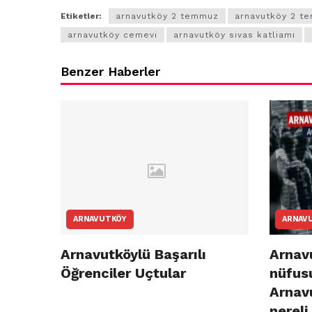
Etiketler:
arnavutköy 2 temmuz
arnavutköy 2 t
arnavutköy cemevi
arnavutköy sivas katliamı
Benzer Haberler
ARNAVUTKÖY
ARNAV
Arnavutköylü Başarılı
Arnavu
Öğrenciler Uçtular
nüfusu
Arnav
nereli