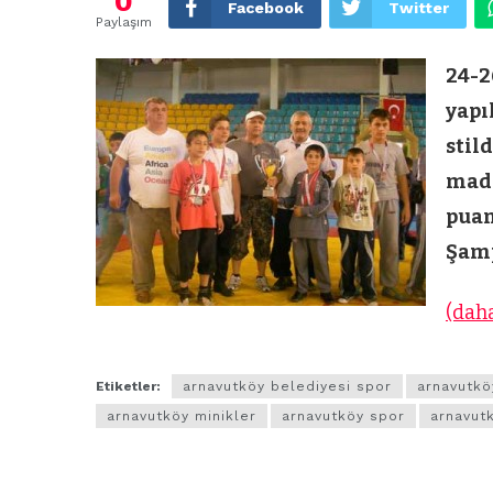
0
Facebook
Twitter
Paylaşım
24-2
yapı
stil
mada
puan
Şamp
(daha
Etiketler:
arnavutköy belediyesi spor
arnavutkö
arnavutköy minikler
arnavutköy spor
arnavut