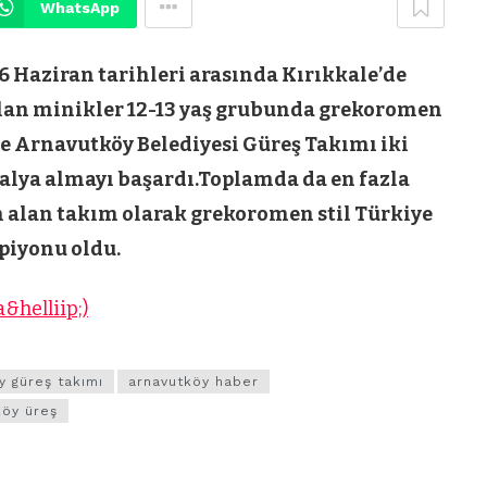
WhatsApp
6 Haziran tarihleri arasında Kırıkkale’de
lan minikler 12-13 yaş grubunda grekoromen
de
Arnavutköy Belediyesi Güreş Takımı
iki
lya almayı başardı.Toplamda da en fazla
 alan takım olarak grekoromen stil Türkiye
iyonu oldu.
&helliip;)
y güreş takımı
arnavutköy haber
köy üreş