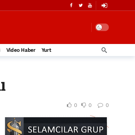
i
Video Haber
Yurt
ı
0
0
0