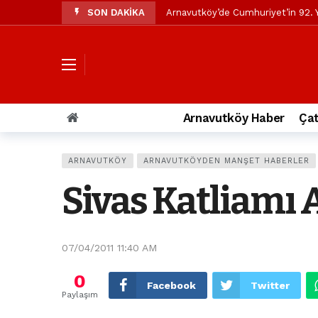
SON DAKİKA
Arnavutköy’de Cumhuriyet’in 92. Y
Mustafa Candaroğlu’ndan Özgür Öze
Özgür Özel’den Arnavutköy Beledi
Arnavutköy’ün nüfusu 2024 yılınd
Arnavutköy Taşoluk’ta seyir halin
Arnavutköy Haber
Çat
Arnavutköy İmrahor Mahallesi saki
Arnavutköy’de 29 Ekim Cumhuriye
ARNAVUTKÖY
ARNAVUTKÖYDEN MANŞET HABERLER
Toprak kaydı: 3 hafriyat kamyonu b
Sivas Katliamı 
İstanbul Havalimanı yolundaki kaz
Arnavutkoy Belediyesi’ne su baskı
07/04/2011 11:40 AM
0
Facebook
Twitter
Paylaşım