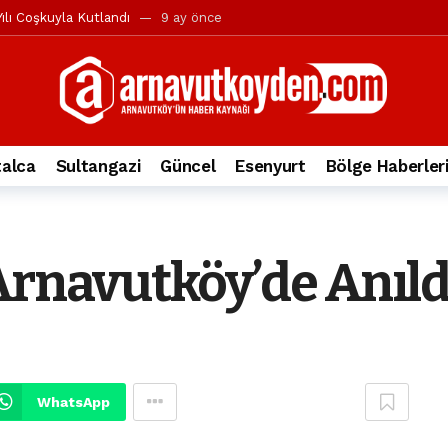
ılı Coşkuyla Kutlandı
9 ay önce
l’in iddialarına yanıt geldi
10 ay önce
yesi’ne ve Mustafa Candaroğlu’na yönelik suçlamalar
10 ay önce
a 344.868’e ulaştı
1 yıl önce
deki otomobil alev alev yandı.
2 yıl önce
alca
Sultangazi
Güncel
Esenyurt
Bölge Haberler
nleri protesto gösterisi düzenledi
2 yıl önce
t Bayramı kutlamaları coşkuyla gerçekleşti
2 yıl önce
irbirlerinin üzerine devrildi
2 yıl önce
Arnavutköy’de Anıld
ada, taksideki yolcu öldü
3 yıl önce
nı tepkisi
3 yıl önce
WhatsApp