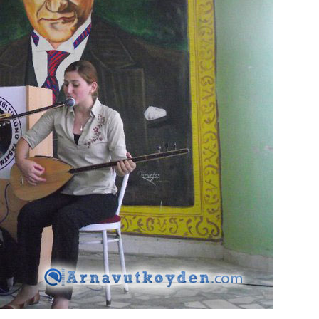
ün
Arnavutköy
Taşoluk’ta seyir
halindeki
ştı
otomobil alev
alev yandı.