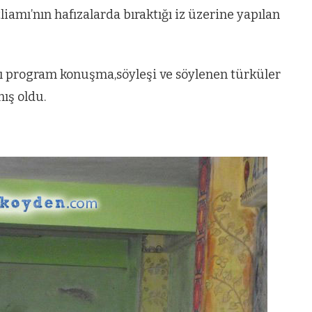
mı’nın hafızalarda bıraktığı iz üzerine yapılan
ğı program konuşma,söyleşi ve söylenen türküler
mış oldu.