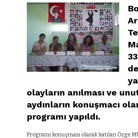
Bo
Ar
Te
Ma
33
de
ya
olayların anılması ve unu
aydınların konuşmacı ola
programı yapıldı.
Programı konuşması olarak katılan Özg