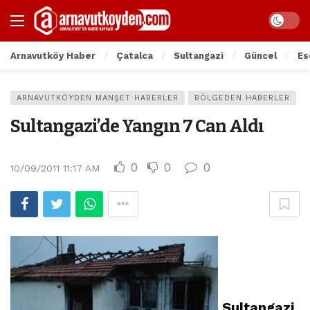
Arnavutköy Haber
Çatalca
Sultangazi
Güncel
Es
ARNAVUTKÖYDEN MANŞET HABERLER
BÖLGEDEN HABERLER
Sultangazi’de Yangın 7 Can Aldı
0
0
0
10/09/2011 11:17 AM
Sultangazi