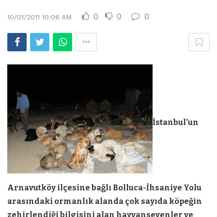
0
0
0
10/01/2011 10:06 AM
İstanbul’un
Arnavutköy ilçesine bağlı Bolluca-İhsaniye Yolu
arasındaki ormanlık alanda çok sayıda köpeğin
zehirlendiği bilgisini alan hayvansevenler ve